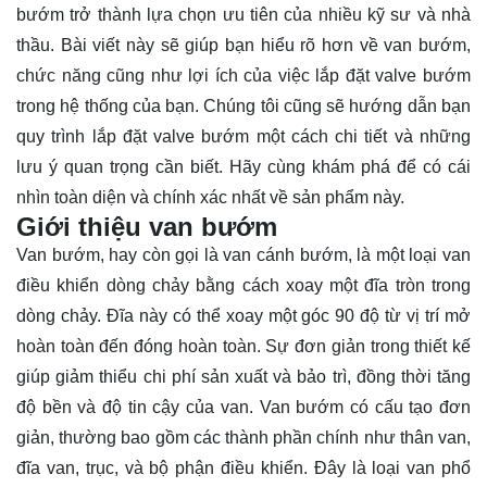
bướm trở thành lựa chọn ưu tiên của nhiều kỹ sư và nhà
thầu. Bài viết này sẽ giúp bạn hiểu rõ hơn về van bướm,
chức năng cũng như lợi ích của việc lắp đặt valve bướm
trong hệ thống của bạn. Chúng tôi cũng sẽ hướng dẫn bạn
quy trình lắp đặt valve bướm một cách chi tiết và những
lưu ý quan trọng cần biết. Hãy cùng
khám phá
để có cái
nhìn toàn diện và chính xác nhất về sản phẩm này.
Giới thiệu van bướm
Van bướm, hay còn gọi là van cánh bướm, là một loại van
điều khiển dòng chảy bằng cách xoay một đĩa tròn trong
dòng chảy. Đĩa này có thể xoay một góc 90 độ từ vị trí mở
hoàn toàn đến đóng hoàn toàn. Sự đơn giản trong thiết kế
giúp giảm thiểu chi phí sản xuất và bảo trì, đồng thời tăng
độ bền và độ tin cậy của van. Van bướm có cấu tạo đơn
giản, thường bao gồm các thành phần chính như thân van,
đĩa van, trục, và bộ phận điều khiển. Đây là loại van phổ