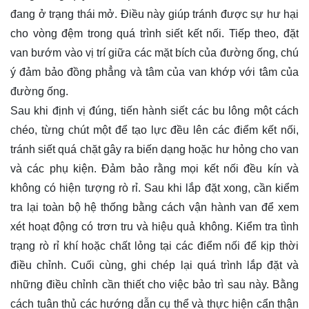
đang ở trạng thái mở. Điều này giúp tránh được sự hư hại
cho vòng đệm trong quá trình siết kết nối. Tiếp theo, đặt
van bướm vào vị trí giữa các mặt bích của đường ống, chú
ý đảm bảo đồng phẳng và tâm của van khớp với tâm của
đường ống.
Sau khi định vị đúng, tiến hành siết các bu lông một cách
chéo, từng chút một để tạo lực đều lên các điểm kết nối,
tránh siết quá chặt gây ra biến dạng hoặc hư hỏng cho van
và các phụ kiện. Đảm bảo rằng mọi kết nối đều kín và
không có hiện tượng rò rỉ. Sau khi lắp đặt xong, cần kiểm
tra lại toàn bộ hệ thống bằng cách vận hành van để xem
xét hoạt động có trơn tru và hiệu quả không. Kiểm tra tình
trạng rò rỉ khí hoặc chất lỏng tại các điểm nối để kịp thời
điều chỉnh. Cuối cùng, ghi chép lại quá trình lắp đặt và
những điều chỉnh cần thiết cho việc bảo trì sau này. Bằng
cách tuân thủ các hướng dẫn cụ thể và thực hiện cẩn thận