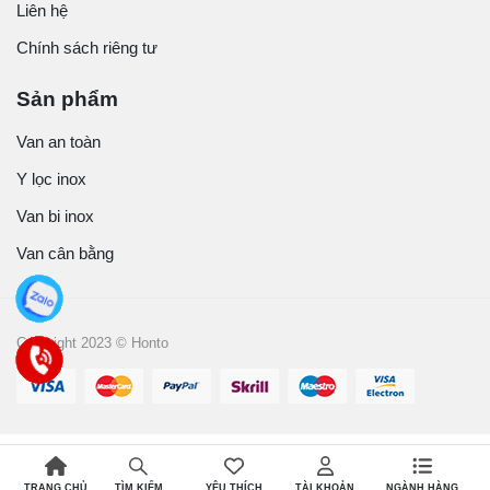
Liên hệ
Chính sách riêng tư
Sản phẩm
Van an toàn
Y lọc inox
Van bi inox
Van cân bằng
Copyright 2023 © Honto
TRANG CHỦ
YÊU THÍCH
TÀI KHOẢN
NGÀNH HÀNG
TÌM KIẾM