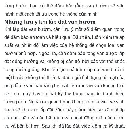
từng bước, bạn có thể đảm bảo rằng van bướm sẽ vận
hành một cách tối ưu trong hệ thống của mình.
Những lưu ý khi lắp đặt van bướm
Khi lắp đặt van bướm, cần lưu ý một số điểm quan trọng
để đảm bảo an toàn và hiệu quả. Đầu tiên, luôn kiểm tra áp
suất và nhiệt độ làm việc của hệ thống để chọn loại van
bướm phù hợp. Ngoài ra, cần đảm bảo rằng van được lắp
đặt đúng hướng và không bị cản trở bởi các vật thể khác
trong đường ống. Khi tiếp tục quá trình lắp đặt van bướm,
một bước không thể thiếu là đánh giá tình trạng bề mặt của
ống dẫn. Đảm bảo rằng bề mặt tiếp xúc với van không bị rỉ
sét, nứt gãy hay có bất kỳ hư hỏng nào để tránh hiện
tượng rò rỉ. Ngoài ra, quan trọng không kém là việc vệ sinh
sạch sẽ khu vực lắp đặt. Việc này giảm thiểu sự xâm nhập
của bụi bẩn và cặn bã, giúp van hoạt động một cách trơn
tru và bền bỉ hơn. Sau khi đã lắp đặt, việc kiểm tra kỹ thuật