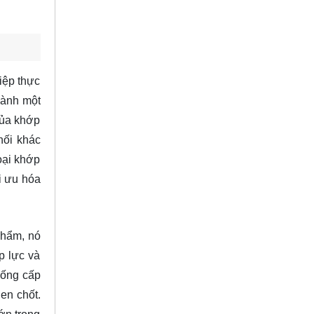
iệp thực
hành một
của khớp
nối khác
oại khớp
ối ưu hóa
phẩm, nó
p lực và
hống cấp
en chốt.