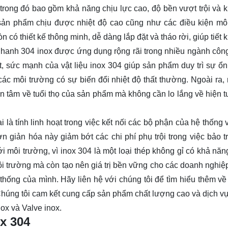
trong đó bao gồm khả năng chịu lực cao, độ bền vượt trội và 
 sản phẩm chịu được nhiệt độ cao cũng như các điều kiện mô
có thiết kế thông minh, dễ dàng lắp đặt và tháo rời, giúp tiết 
 nhanh 304 inox được ứng dụng rộng rãi trong nhiều ngành côn
 sức mạnh của vật liệu inox 304 giúp sản phẩm duy trì sự ổn
 các môi trường có sự biến đổi nhiệt độ thất thường. Ngoài ra,
n tâm về tuổi thọ của sản phẩm mà không cần lo lắng về hiện 
 là tính linh hoạt trong việc kết nối các bộ phận của hệ thống 
giản hóa này giảm bớt các chi phí phụ trội trong việc bảo tr
môi trường, vì inox 304 là một loại thép không gỉ có khả năng
i trường mà còn tạo nên giá trị bền vững cho các doanh nghiệp
 thống của mình. Hãy
liên hệ
với chúng tôi để tìm hiểu thêm về 
úng tôi cam kết cung cấp sản phẩm chất lượng cao và dịch vụ 
ox và Valve inox.
x 304