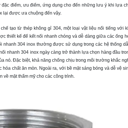
từ đặc điểm, ưu điểm, ứng dụng cho đến những lưu ý khi lựa c
ox lại được ưa chuộng đến vậy.
hế tạo từ thép không gỉ 304, một loại vật liệu nổi tiếng với 
ợc thiết kế để kết nối nhanh chóng và dễ dàng giữa các ống ho
ối nhanh 304 inox thường được sử dụng trong các hệ thống d
nối nhanh 304 inox ngày càng trở thành lựa chọn hàng đầu tro
a nó. Đặc biệt, khả năng chống chịu trong môi trường khắc ngh
c hóa chất ăn mòn. Ngoài ra, với bề mặt sáng bóng và dễ vệ si
òn về mặt thẩm mỹ cho các công trình.