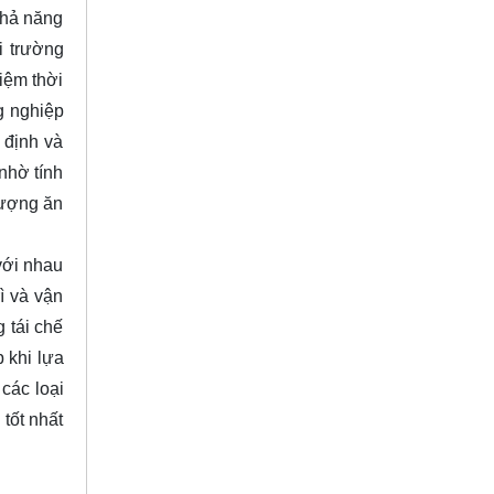
khả năng
i trường
kiệm thời
g nghiệp
 định và
 nhờ tính
tượng ăn
với nhau
ì và vận
 tái chế
 khi lựa
các loại
tốt nhất