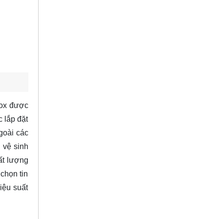
nox được
c lắp đặt
goài các
 vệ sinh
ất lượng
chọn tin
iệu suất