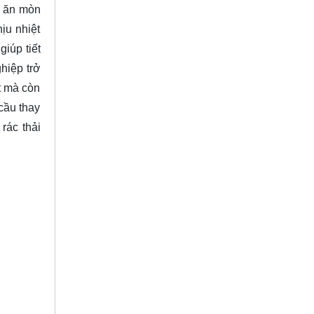
g ăn mòn
ịu nhiệt
iúp tiết
hiệp trở
t mà còn
cầu thay
rác thải