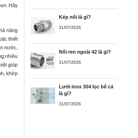
họn. Hãy
Kép nối là gì?
31/07/2026
khả năng
ặc thiết
ẫn nước,
Nối ren ngoài 42 là gì?
ng nhiều
31/07/2026
iệt giúp
nh, khớp
Lưới inox 304 lọc bể cá
là gì?
31/07/2026