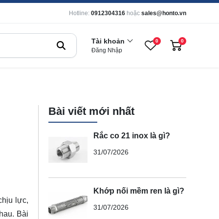
Hotline:
0912304316
hoặc
sales@honto.vn
Tài khoản
0
0
Đăng Nhập
Bài viết mới nhất
Rắc co 21 inox là gì?
31/07/2026
Khớp nối mềm ren là gì?
hịu lực,
31/07/2026
hau. Bài