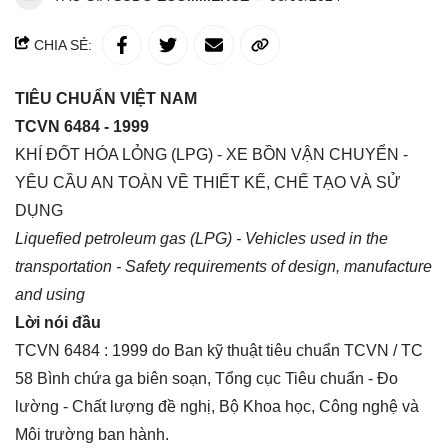
CHIA SẺ:
TIÊU CHUẨN VIỆT NAM
TCVN 6484 - 1999
KHÍ ĐỐT HÓA LỎNG (LPG) - XE BỒN VẬN CHUYỂN -
YÊU CẦU AN TOÀN VỀ THIẾT KẾ, CHẾ TẠO VÀ SỬ
DỤNG
Liquefied petroleum gas (LPG) - Vehicles used in the
transportation - Safety requirements of design, manufacture
and using
Lời nói đầu
TCVN 6484 : 1999 do Ban kỹ thuật tiêu chuẩn TCVN / TC
58 Bình chứa ga biên soạn, Tổng cục Tiêu chuẩn - Đo
lường - Chất lượng đề nghị, Bộ Khoa học, Công nghệ và
Môi trường ban hành.