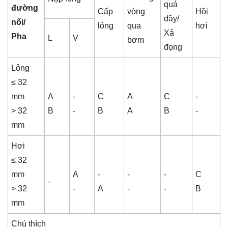
quá
đường
Cấp
vòng
Hồi
đầy/
nối/
lỏng
qua
hơi
Xả
Pha
L
V
bơm
đọng
Lỏng
≤ 32
mm
A
-
C
A
C
-
> 32
B
-
B
A
B
-
mm
Hơi
≤ 32
mm
A
-
-
-
C
-
> 32
-
A
-
-
B
mm
Chú thích