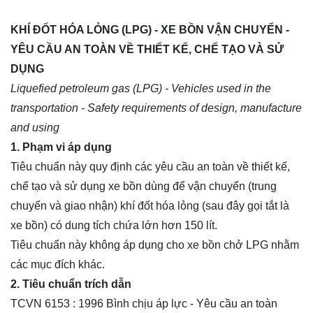
KHÍ ĐỐT HÓA LỎNG (LPG) - XE BỒN VẬN CHUYỂN -
YÊU CẦU AN TOÀN VỀ THIẾT KẾ, CHẾ TẠO VÀ SỬ
DỤNG
Liquefied petroleum gas (LPG) - Vehicles used in the
transportation - Safety requirements of design, manufacture
and using
1. Phạm vi áp dụng
Tiêu chuẩn này quy định các yêu cầu an toàn về thiết kế,
chế tạo và sử dụng xe bồn dùng để vận chuyển (trung
chuyển và giao nhận) khí đốt hóa lỏng (sau đây gọi tắt là
xe bồn) có dung tích chứa lớn hơn 150 lít.
Tiêu chuẩn này không áp dụng cho xe bồn chở LPG nhằm
các mục đích khác.
2. Tiêu chuẩn trích dẫn
TCVN 6153 : 1996 Bình chịu áp lực - Yêu cầu an toàn