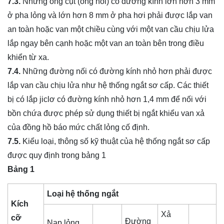
7.3.
Những ống cụt (ống nồi) có đường kính lớn hơn 3 mm
ở pha lỏng và lớn hơn 8 mm ở pha hơi phải được lắp van
an toàn hoặc van một chiều cùng với một van cầu chịu lửa
lắp ngay bên cạnh hoặc một van an toàn bên trong điều
khiển từ xa.
7.4.
Những đường nối có đường kính nhỏ hơn phải được
lắp van cầu chịu lửa như hệ thống ngắt sơ cấp. Các thiết
bị có lắp jiclơ có đường kính nhỏ hơn 1,4 mm để nối với
bồn chứa được phép sử dụng thiết bị ngắt khiểu van xả
của đồng hồ báo mức chất lỏng cố định.
7.5.
Kiểu loại, thông số kỹ thuật của hệ thống ngắt sơ cấp
được quy định trong bảng 1
Bảng 1
Loại hệ thống ngắt
Kích
Xả
cỡ
Đường
Nạp lỏng