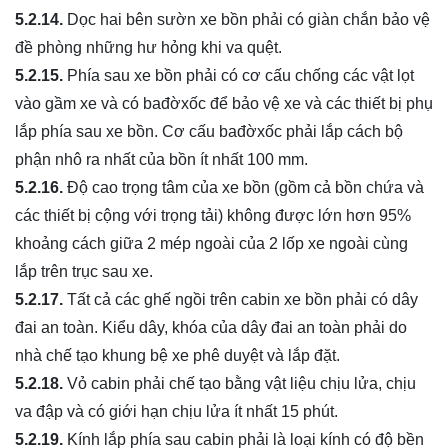
5.2.14.
Dọc hai bên sườn xe bồn phải có giàn chắn bảo vệ
đề phòng những hư hỏng khi va quệt.
5.2.15.
Phía sau xe bồn phải có cơ cấu chống các vật lọt
vào gầm xe và có bađờxốc để bảo vệ xe và các thiết bị phụ
lắp phía sau xe bồn. Cơ cấu bađờxốc phải lắp cách bộ
phận nhô ra nhất của bồn ít nhất 100 mm.
5.2.16.
Độ cao trọng tâm của xe bồn (gồm cả bồn chứa và
các thiết bị cộng với trọng tải) không được lớn hơn 95%
khoảng cách giữa 2 mép ngoài của 2 lốp xe ngoài cùng
lắp trên trục sau xe.
5.2.17.
Tất cả các ghế ngồi trên cabin xe bồn phải có dây
đai an toàn. Kiểu dây, khóa của dây đai an toàn phải do
nhà chế tạo khung bệ xe phê duyệt và lắp đặt.
5.2.18.
Vỏ cabin phải chế tạo bằng vật liệu chịu lửa, chịu
va đập và có giới hạn chịu lửa ít nhất 15 phút.
5.2.19.
Kính lắp phía sau cabin phải là loại kính có độ bền