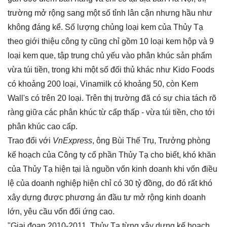
trường mở rộng sang một số tỉnh lân cận nhưng hầu như
không đáng kể. Số lượng chủng loại kem của Thủy Tạ
theo giới thiệu công ty cũng chỉ gồm 10 loại kem hộp và 9
loại kem que, tập trung chủ yếu vào phân khúc sản phẩm
vừa túi tiền, trong khi một số đối thủ khác như Kido Foods
có khoảng 200 loại, Vinamilk có khoảng 50, còn Kem
Wall's có trên 20 loại. Trên thị trường đã có sự chia tách rõ
ràng giữa các phân khúc từ cấp thấp - vừa túi tiền, cho tới
phân khúc cao cấp.
Trao đổi với
VnExpress
, ông Bùi Thế Trụ, Trưởng phòng
kế hoạch của Công ty cổ phần Thủy Tạ cho biết, khó khăn
của Thủy Tạ hiện tại là nguồn vốn kinh doanh khi vốn điều
lệ của doanh nghiệp hiện chỉ có 30 tỷ đồng, do đó rất khó
xây dựng được phương án đầu tư mở rộng kinh doanh
lớn, yêu cầu vốn đối ứng cao.
"Giai đoạn 2010-2011, Thủy Tạ từng xây dựng kế hoạch