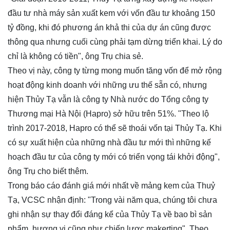
đầu tư nhà máy sản xuất kem với vốn đầu tư khoảng 150
tỷ đồng, khi đó phương án khả thi của dự án cũng được
thông qua nhưng cuối cùng phải tạm dừng triển khai. Lý do
chỉ là không có tiền", ông Trụ chia sẻ.
Theo vị này, công ty từng mong muốn tăng vốn để mở rộng
hoạt động kinh doanh với những ưu thế sẵn có, nhưng
hiện Thủy Tạ vẫn là công ty Nhà nước do Tổng công ty
Thương mại Hà Nội (Hapro) sở hữu trên 51%. "Theo lộ
trình 2017-2018, Hapro có thể sẽ thoái vốn tại Thủy Tạ. Khi
có sự xuất hiện của những nhà đầu tư mới thì những kế
hoạch đầu tư của công ty mới có triển vọng tái khởi động",
ông Trụ cho biết thêm.
Trong báo cáo đánh giá mới nhất về mảng kem của Thuỷ
Tạ, VCSC nhận định: "Trong vài năm qua, chúng tôi chưa
ghi nhận sự thay đổi đáng kể của Thủy Tạ về bao bì sản
phẩm, hương vị cũng như chiến lược makerting". Theo