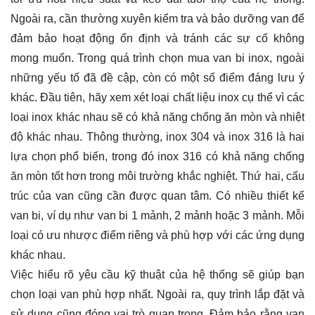
Ngoài ra, cần thường xuyên kiểm tra và bảo dưỡng van để
đảm bảo hoạt động ổn định và tránh các sự cố không
mong muốn. Trong quá trình chọn mua van bi inox, ngoài
những yếu tố đã đề cập, còn có một số điểm đáng lưu ý
khác. Đầu tiên, hãy xem xét loại chất liệu inox cụ thể vì các
loại inox khác nhau sẽ có khả năng chống ăn mòn và nhiệt
độ khác nhau. Thông thường, inox 304 và inox 316 là hai
lựa chọn phổ biến, trong đó inox 316 có khả năng chống
ăn mòn tốt hơn trong môi trường khắc nghiệt. Thứ hai, cấu
trúc của van cũng cần được quan tâm. Có nhiều thiết kế
van bi, ví dụ như van bi 1 mảnh, 2 mảnh hoặc 3 mảnh. Mỗi
loại có ưu nhược điểm riêng và phù hợp với các ứng dụng
khác nhau.
Việc hiểu rõ yêu cầu kỹ thuật của hệ thống sẽ giúp bạn
chọn loại van phù hợp nhất. Ngoài ra, quy trình lắp đặt và
sử dụng cũng đóng vai trò quan trọng. Đảm bảo rằng van