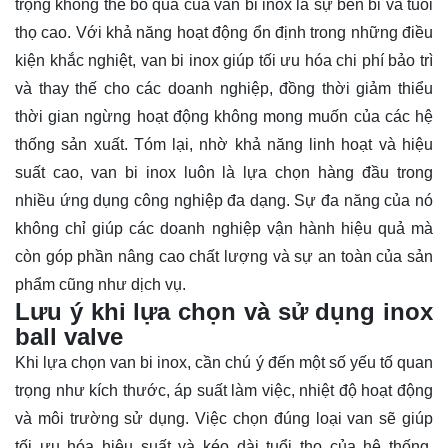
trọng không thể bỏ qua của van bi inox là sự bền bỉ và tuổi
thọ cao. Với khả năng hoạt động ổn định trong những điều
kiện khắc nghiệt, van bi inox giúp tối ưu hóa chi phí bảo trì
và thay thế cho các doanh nghiệp, đồng thời giảm thiểu
thời gian ngừng hoạt động không mong muốn của các hệ
thống sản xuất. Tóm lại, nhờ khả năng linh hoạt và hiệu
suất cao, van bi inox luôn là lựa chọn hàng đầu trong
nhiều ứng dụng công nghiệp đa dạng. Sự đa năng của nó
không chỉ giúp các doanh nghiệp vận hành hiệu quả mà
còn góp phần nâng cao chất lượng và sự an toàn của sản
phẩm cũng như dịch vụ.
Lưu ý khi lựa chọn và sử dụng inox
ball valve
Khi lựa chọn van bi inox, cần chú ý đến một số yếu tố quan
trọng như kích thước, áp suất làm việc, nhiệt độ hoạt động
và môi trường sử dụng. Việc chọn đúng loại van sẽ giúp
tối ưu hóa hiệu suất và kéo dài tuổi thọ của hệ thống.