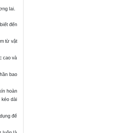
ơng lai.
 biết đến
àm từ vật
c cao và
phần bao
kín hoàn
 kéo dài
 dụng để
 luôn là