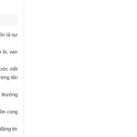
òn là sự
 bi, van
được môi
ường tốn
c thường
uồn cung
đáng tin