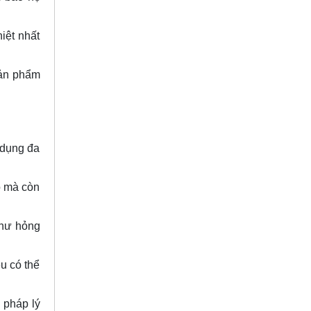
iệt nhất
sản phẩm
 dụng đa
ao mà còn
 hư hỏng
u có thể
 pháp lý