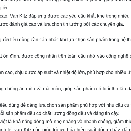
iới.
g cao, Van Kitz đáp ứng được các yêu cầu khắt khe trong nhiều 
được đánh giá cao và lựa chọn tin tưởng bởi các chuyên gia.
gười tiêu dùng cần cân nhắc khi lựa chọn sản phẩm trong hệ t
uất ổn định, được công nhận trên toàn cầu nhờ vào công nghệ 
ền cao, chịu được áp suất và nhiệt độ lớn, phù hợp cho nhiều 
ng chống ăn mòn và mài mòn, giúp sản phẩm có tuổi thọ lâu dài
 tiêu dùng dễ dàng lựa chọn sản phẩm phù hợp với nhu cầu cụ 
mỗi sản phẩm đều có chất lượng đồng đều và đáng tin cậy.
 việt là khả năng đóng mở nhẹ nhàng và nhanh chóng, giảm thiể
tinh tế, van Kitz còn giúp tối ưu hóa hiệu suất dòng chảy, đả