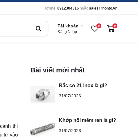
Hotline:
0912304316
hoặc
sales@honto.vn
Tài khoản
0
0
Đăng Nhập
Bài viết mới nhất
Rắc co 21 inox là gì?
31/07/2026
Khớp nối mềm ren là gì?
cảnh thị
31/07/2026
u tư vào