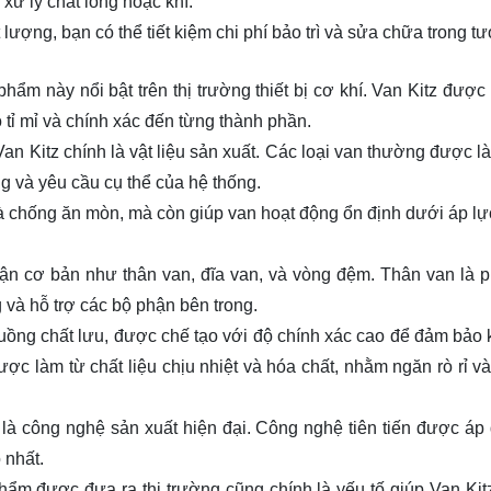
 xử lý chất lỏng hoặc khí.
ợng, bạn có thể tiết kiệm chi phí bảo trì và sửa chữa trong tư
hẩm này nổi bật trên thị trường thiết bị cơ khí. Van Kitz được
o tỉ mỉ và chính xác đến từng thành phần.
an Kitz chính là vật liệu sản xuất. Các loại van thường được l
ng và yêu cầu cụ thể của hệ thống.
à chống ăn mòn, mà còn giúp van hoạt động ổn định dưới áp lự
hận cơ bản như thân van, đĩa van, và vòng đệm. Thân van là 
g và hỗ trợ các bộ phận bên trong.
 luồng chất lưu, được chế tạo với độ chính xác cao để đảm bảo 
ợc làm từ chất liệu chịu nhiệt và hóa chất, nhằm ngăn rò rỉ và
z là công nghệ sản xuất hiện đại. Công nghệ tiên tiến được áp
 nhất.
hẩm được đưa ra thị trường cũng chính là yếu tố giúp Van Kitz