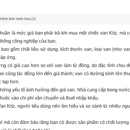
Hình ảnh minh họa (1)
huần là mức giá bạn phải trả khi mua một chiếc van Kitz, mà c
 thống công nghiệp của bạn.
bao gồm chất liệu sử dụng, kích thước van, loại van (như van
 đáp ứng.
ờng có giá cao hơn so với van làm từ đồng, do đặc tính chịu 
van cũng tác động lớn đến giá thành; van có đường kính lớn th
c tạp hơn.
 là những yếu tố ảnh hưởng đến giá van. Nhà cung cấp trong nướ
thuộc vào chi phí vận chuyển và thuế nhập khẩu.
an Kitz, người tiêu dùng nên tìm hiểu và so sánh từ nhiều ng
 phí mà còn đảm bảo rằng bạn có được sản phẩm có chất lượng 