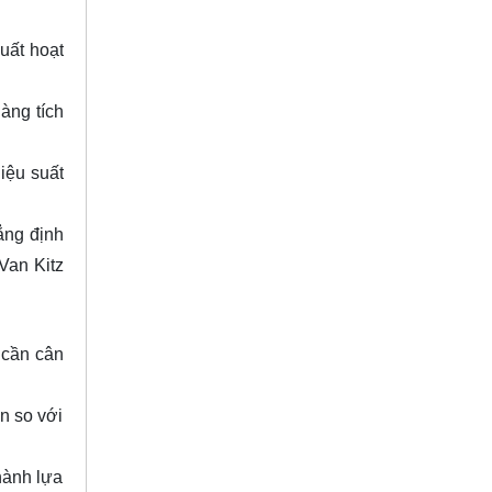
uất hoạt
àng tích
iệu suất
ẳng định
 Van Kitz
 cần cân
n so với
hành lựa