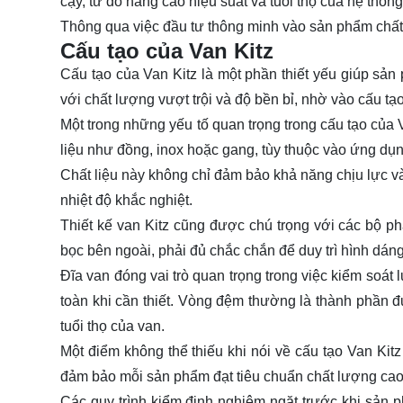
cậy, từ đó nâng cao hiệu suất và tuổi thọ của hệ thống
Thông qua việc đầu tư thông minh vào sản phẩm chất lư
Cấu tạo của Van Kitz
Cấu tạo của Van Kitz là một phần thiết yếu giúp sản p
với chất lượng vượt trội và độ bền bỉ, nhờ vào cấu tạ
Một trong những yếu tố quan trọng trong cấu tạo của V
liệu như đồng, inox hoặc gang, tùy thuộc vào ứng dụ
Chất liệu này không chỉ đảm bảo khả năng chịu lực v
nhiệt độ khắc nghiệt.
Thiết kế van Kitz cũng được chú trọng với các bộ p
bọc bên ngoài, phải đủ chắc chắn để duy trì hình dán
Đĩa van đóng vai trò quan trọng trong việc kiểm soát
toàn khi cần thiết. Vòng đệm thường là thành phần đư
tuổi thọ của van.
Một điểm không thể thiếu khi nói về cấu tạo Van Kit
đảm bảo mỗi sản phẩm đạt tiêu chuẩn chất lượng cao
Các quy trình kiểm định nghiêm ngặt trước khi sản p