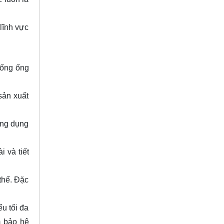
lĩnh vực
hống ống
sản xuất
ứng dụng
 và tiết
thể. Đặc
u tối đa
m bảo hệ