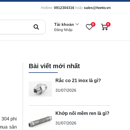
Hotline:
0912304316
hoặc
sales@honto.vn
Tài khoản
0
0
Đăng Nhập
Bài viết mới nhất
Rắc co 21 inox là gì?
31/07/2026
Khớp nối mềm ren là gì?
 304 phi
31/07/2026
 mua sản