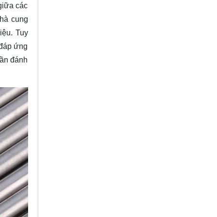
giữa các
nhà cung
iệu. Tuy
 đáp ứng
cần đánh