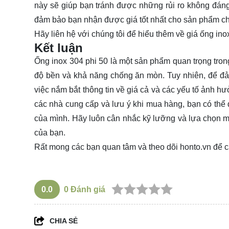
này sẽ giúp bạn tránh được những rủi ro không đáng
đảm bảo bạn nhận được giá tốt nhất cho sản phẩm ch
Hãy
liên hệ
với chúng tôi để hiểu thêm về giá ống ino
Kết luận
Ống inox 304 phi 50 là một sản phẩm quan trọng tro
độ bền và khả năng chống ăn mòn. Tuy nhiên, để đ
việc nắm bắt thông tin về giá cả và các yếu tố ảnh hưở
các nhà cung cấp và lưu ý khi mua hàng, bạn có thể 
của mình. Hãy luôn cân nhắc kỹ lưỡng và lựa chọn m
của bạn.
Rất mong các bạn quan tâm và theo dõi
honto.vn
để c
0.0
0
Đánh giá
CHIA SẺ