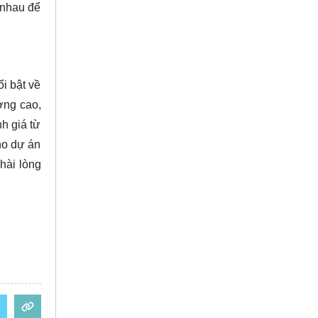
 nhau để
i bật về
ợng cao,
nh giá từ
ho dự án
hài lòng