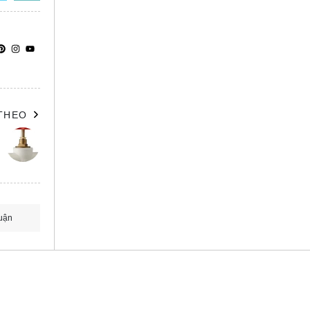
 THEO
uận