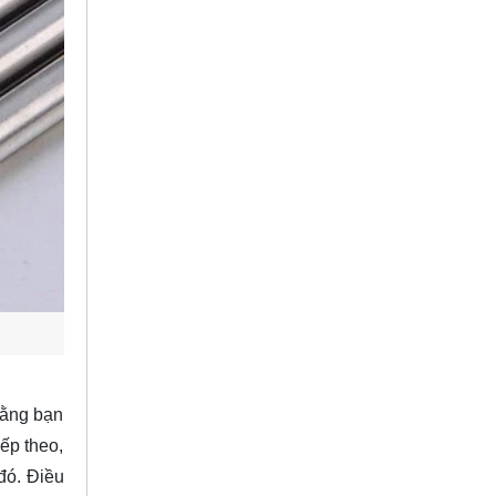
rằng bạn
ếp theo,
đó. Điều