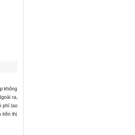
hép không
Ngoài ra,
 phí lao
trên thị