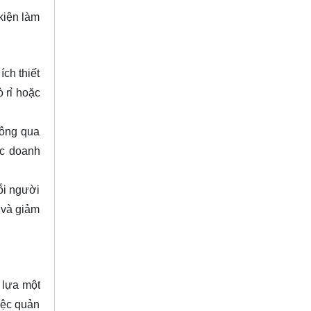
kiện làm
ch thiết
 rỉ hoặc
hông qua
ác doanh
ỗi người
 và giảm
 lựa một
iệc quản