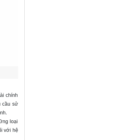
ài chính
u cầu sử
ình.
ững loại
i với hệ