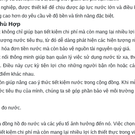
nghiệp, được thiết kế để chịu được áp lực nước lớn và điều 
g cao hơn do yêu cầu về độ bền và tính năng đặc biệt.
Phù Hợp
hông chỉ giúp bạn tiết kiệm chi phí mà còn mang lại nhiều lợi í
ượng nước tiêu thụ, từ đó dễ dàng phát hiện các hiện tượng rò
 hóa đơn tiền nước mà còn bảo vệ nguồn tài nguyên quý giá.
t nối thông minh giúp bạn quản lý việc sử dụng nước từ xa, t
h. Điều này cực kỳ tiện lợi cho những người bận rộn hoặc c
 điểm khác nhau.
n giúp nâng cao ý thức tiết kiệm nước trong cộng đồng. Khi m
c tiêu thụ của mình, chúng ta sẽ góp phần bảo vệ môi trường
ồ đo nước.
của đồng hồ đo nước và các yếu tố ảnh hưởng đến nó. Việc chọn
t kiệm chi phí mà còn mang lại nhiều lợi ích thiết thực trong v