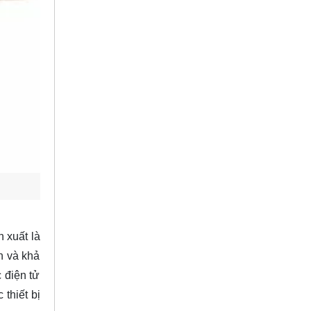
 xuất là
n và khả
 điện tử
thiết bị