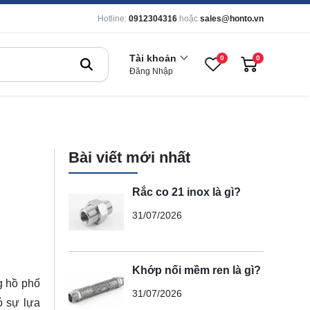
Hotline:
0912304316
hoặc
sales@honto.vn
Tài khoản
0
0
Đăng Nhập
Bài viết mới nhất
Rắc co 21 inox là gì?
31/07/2026
Khớp nối mềm ren là gì?
g hồ phổ
31/07/2026
 sự lựa