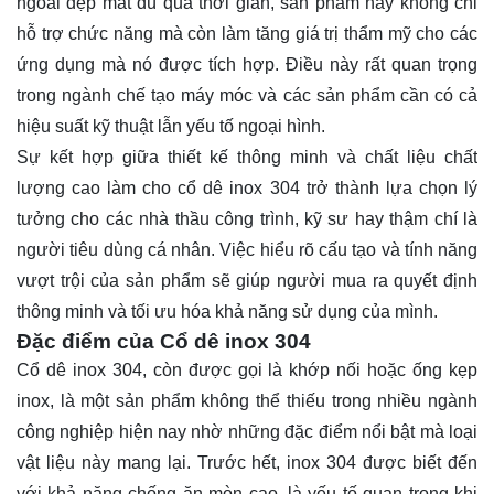
ngoài đẹp mắt dù qua thời gian, sản phẩm này không chỉ
hỗ trợ chức năng mà còn làm tăng giá trị thẩm mỹ cho các
ứng dụng mà nó được tích hợp. Điều này rất quan trọng
trong ngành chế tạo máy móc và các sản phẩm cần có cả
hiệu suất kỹ thuật lẫn yếu tố ngoại hình.
Sự kết hợp giữa thiết kế thông minh và chất liệu chất
lượng cao làm cho cổ dê inox 304 trở thành lựa chọn lý
tưởng cho các nhà thầu công trình, kỹ sư hay thậm chí là
người tiêu dùng cá nhân. Việc hiểu rõ cấu tạo và tính năng
vượt trội của sản phẩm sẽ giúp người mua ra quyết định
thông minh và tối ưu hóa khả năng sử dụng của mình.
Đặc điểm của Cổ dê inox 304
Cổ dê inox 304, còn được gọi là khớp nối hoặc ống kẹp
inox, là một sản phẩm không thể thiếu trong nhiều ngành
công nghiệp hiện nay nhờ những đặc điểm nổi bật mà loại
vật liệu này mang lại. Trước hết, inox 304 được biết đến
với khả năng chống ăn mòn cao, là yếu tố quan trọng khi