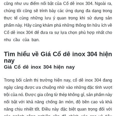
cũng như ưu điểm nổi bật của Cổ dê inox 304. Ngoài ra,
chúng tôi cũng sẽ trình bày các ứng dụng đa dạng trong
thực tế cùng những lưu ý quan trọng khi sử dụng sản
phẩm này. Hãy cùng khám phá những thông tin hữu ích về
Cổ dê inox 304 để đưa ra sự lựa chọn phù hợp nhất cho
nhu cầu của bạn.
Giá Cổ dê inox 304Giá Cổ dê inox
304Giá Cổ dê inox 304Giá Cổ dê inox 304
Tìm hiểu về Giá Cổ dê inox 304 hiện
nay
Giá Cổ dê inox 304 hiện nay
Giá Cổ dê inox
304
Trong bối cảnh thị trường hiện nay,
cổ dê inox 304
đang
ngày càng được ưa chuộng nhờ vào những đặc tính vượt
trội của nó. Được gia công từ thép không gỉ, sản phẩm này
nổi bật với khả năng chống ăn mòn, độ bền cao và khả
năng chịu nhiệt tốt. Điều này đặc biệt quan trọng đối với