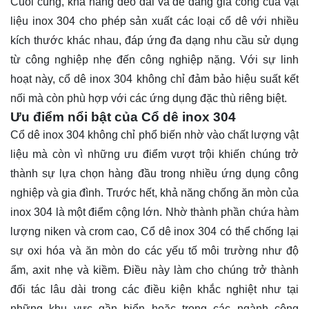
Cuối cùng, khả năng dẻo dai và dễ dàng gia công của vật
liệu inox 304 cho phép sản xuất các loại cổ dê với nhiều
kích thước khác nhau, đáp ứng đa dạng nhu cầu sử dụng
từ công nghiệp nhẹ đến công nghiệp nặng. Với sự linh
hoạt này, cổ dê inox 304 không chỉ đảm bảo hiệu suất kết
nối mà còn phù hợp với các ứng dụng đặc thù riêng biệt.
Ưu điểm nổi bật của Cổ dê inox 304
Cổ dê inox 304 không chỉ phổ biến nhờ vào chất lượng vật
liệu mà còn vì những ưu điểm vượt trội khiến chúng trở
thành sự lựa chọn hàng đầu trong nhiều ứng dụng công
nghiệp và gia đình. Trước hết, khả năng chống ăn mòn của
inox 304 là một điểm cộng lớn. Nhờ thành phần chứa hàm
lượng niken và crom cao, Cổ dê inox 304 có thể chống lại
sự oxi hóa và ăn mòn do các yếu tố môi trường như độ
ẩm, axit nhẹ và kiềm. Điều này làm cho chúng trở thành
đối tác lâu dài trong các điều kiện khắc nghiệt như tại
những khu vực gần biển hoặc trong các ngành công