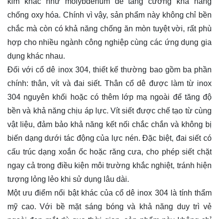
kim khác như molybdenum để tăng cường khả năng
chống oxy hóa. Chính vì vậy, sản phẩm này không chỉ bền
chắc mà còn có khả năng chống ăn mòn tuyệt vời, rất phù
hợp cho nhiều ngành công nghiệp cùng các ứng dụng gia
dụng khác nhau.
Đối với cổ dê inox 304, thiết kế thường bao gồm ba phần
chính: thân, vít và đai siết. Thân cổ dê được làm từ inox
304 nguyên khối hoặc có thêm lớp mạ ngoài để tăng độ
bền và khả năng chịu áp lực. Vít siết được chế tạo từ cùng
vật liệu, đảm bảo khả năng kết nối chắc chắn và không bị
biến dạng dưới tác động của lực nén. Đặc biệt, đai siết có
cấu trúc dạng xoắn ốc hoặc răng cưa, cho phép siết chặt
ngay cả trong điều kiện môi trường khắc nghiệt, tránh hiện
tượng lỏng lẻo khi sử dụng lâu dài.
Một ưu điểm nổi bật khác của cổ dê inox 304 là tính thẩm
mỹ cao. Với bề mặt sáng bóng và khả năng duy trì vẻ