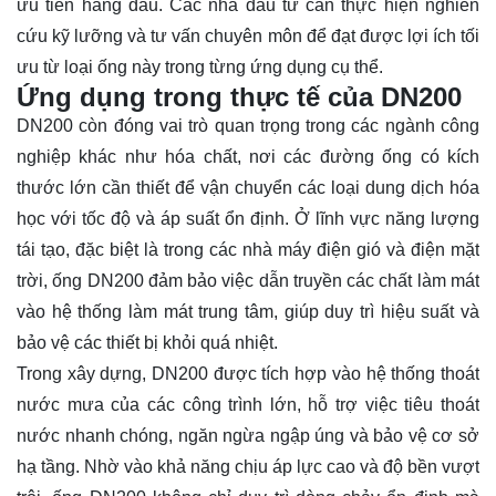
ưu tiên hàng đầu. Các nhà đầu tư cần thực hiện nghiên
cứu kỹ lưỡng và tư vấn chuyên môn để đạt được lợi ích tối
ưu từ loại ống này trong từng ứng dụng cụ thể.
Ứng dụng trong thực tế của DN200
DN200 còn đóng vai trò quan trọng trong các ngành công
nghiệp khác như hóa chất, nơi các đường ống có kích
thước lớn cần thiết để vận chuyển các loại dung dịch hóa
học với tốc độ và áp suất ổn định. Ở lĩnh vực năng lượng
tái tạo, đặc biệt là trong các nhà máy điện gió và điện mặt
trời, ống DN200 đảm bảo việc dẫn truyền các chất làm mát
vào hệ thống làm mát trung tâm, giúp duy trì hiệu suất và
bảo vệ các thiết bị khỏi quá nhiệt.
Trong xây dựng, DN200 được tích hợp vào hệ thống thoát
nước mưa của các công trình lớn, hỗ trợ việc tiêu thoát
nước nhanh chóng, ngăn ngừa ngập úng và bảo vệ cơ sở
hạ tầng. Nhờ vào khả năng chịu áp lực cao và độ bền vượt