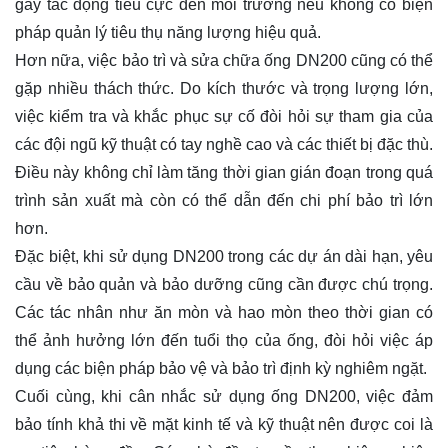
gây tác động tiêu cực đến môi trường nếu không có biện
pháp quản lý tiêu thụ năng lượng hiệu quả.
Hơn nữa, việc bảo trì và sửa chữa ống DN200 cũng có thể
gặp nhiều thách thức. Do kích thước và trọng lượng lớn,
việc kiểm tra và khắc phục sự cố đòi hỏi sự tham gia của
các đội ngũ kỹ thuật có tay nghề cao và các thiết bị đặc thù.
Điều này không chỉ làm tăng thời gian gián đoạn trong quá
trình sản xuất mà còn có thể dẫn đến chi phí bảo trì lớn
hơn.
Đặc biệt, khi sử dụng DN200 trong các dự án dài hạn, yêu
cầu về bảo quản và bảo dưỡng cũng cần được chú trọng.
Các tác nhân như ăn mòn và hao mòn theo thời gian có
thể ảnh hưởng lớn đến tuổi thọ của ống, đòi hỏi việc áp
dụng các biện pháp bảo vệ và bảo trì định kỳ nghiêm ngặt.
Cuối cùng, khi cân nhắc sử dụng ống DN200, việc đảm
bảo tính khả thi về mặt kinh tế và kỹ thuật nên được coi là