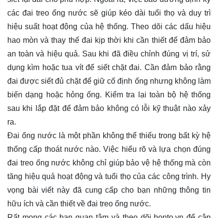
các đai treo ống nước sẽ giúp kéo dài tuổi thọ và duy trì
hiệu suất hoạt động của hệ thống. Theo dõi các dấu hiệu
hao mòn và thay thế đai kịp thời khi cần thiết để đảm bảo
an toàn và hiệu quả. Sau khi đã điều chỉnh đúng vị trí, sử
dụng kìm hoặc tua vít để siết chặt đai. Cần đảm bảo rằng
đai được siết đủ chặt để giữ cố định ống nhưng không làm
biến dạng hoặc hỏng ống. Kiểm tra lại toàn bộ hệ thống
sau khi lắp đặt để đảm bảo không có lỗi kỹ thuật nào xảy
ra.
Đai ống nước là một phần không thể thiếu trong bất kỳ hệ
thống cấp thoát nước nào. Việc hiểu rõ và lựa chọn đúng
đai treo ống nước không chỉ giúp bảo vệ hệ thống mà còn
tăng hiệu quả hoạt động và tuổi thọ của các công trình. Hy
vọng bài viết này đã cung cấp cho bạn những thông tin
hữu ích và cần thiết về đai treo ống nước.
Rất mong các bạn quan tâm và theo dõi
honto.vn
để cập