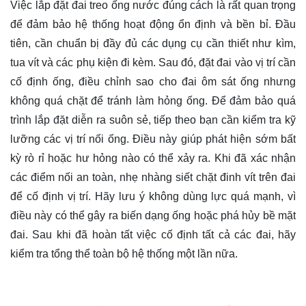
Việc lắp đặt đai treo ống nước đúng cách là rất quan trọng
để đảm bảo hệ thống hoạt động ổn định và bền bỉ. Đầu
tiên, cần chuẩn bị đầy đủ các dụng cụ cần thiết như kìm,
tua vít và các phụ kiện đi kèm. Sau đó, đặt đai vào vị trí cần
cố định ống, điều chỉnh sao cho đai ôm sát ống nhưng
không quá chặt để tránh làm hỏng ống. Để đảm bảo quá
trình lắp đặt diễn ra suôn sẻ, tiếp theo bạn cần kiểm tra kỹ
lưỡng các vị trí nối ống. Điều này giúp phát hiện sớm bất
kỳ rò rỉ hoặc hư hỏng nào có thể xảy ra. Khi đã xác nhận
các điểm nối an toàn, nhẹ nhàng siết chặt đinh vít trên đai
để cố định vị trí. Hãy lưu ý không dùng lực quá mạnh, vì
điều này có thể gây ra biến dạng ống hoặc phá hủy bề mặt
đai. Sau khi đã hoàn tất việc cố định tất cả các đai, hãy
kiểm tra tổng thể toàn bộ hệ thống một lần nữa.