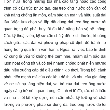
Hơn nữa, trong những tòa nhà cao tầng hoặc các công
trình có cấu trúc phức tạp, đai treo ống nước còn cần có
khả năng chống ăn mòn, đảm bảo an toàn và hiệu suất dài
lâu. Việc lựa chọn và lắp đặt đúng đai treo ống nước rất
quan trọng để phát huy tối đa khả năng bảo vệ hệ thống.
Các kỹ thuật viên, kỹ sư cần chú ý đến kích thước, khoảng
cách giữa các đai và phương pháp cố định để tránh hư
hỏng trong quá trình vận hành. Ngoài ra, việc bảo trì định
kỳ cũng là yếu tố không thể xem nhẹ, nhằm đảm bảo đai
luôn hoạt động tốt và có thể nhanh chóng phát hiện những
dấu hiệu xuống cấp để điều chỉnh kịp thời. Trong bối cảnh
phát triển mạnh mẽ của các khu đô thị và nhu cầu gia tăng
về cơ sở hạ tầng hiện đại, vai trò của đai treo ống nước
ngày càng trở nên quan trọng. Chính vì lẽ đó, các nhà thầu
và nhà thiết kế xây dựng nên cân nhắc kỹ lưỡng về chất
lượng và phương pháp sử dụng đai treo ống nước để tối