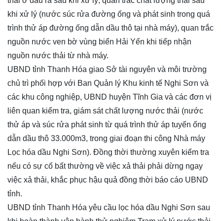
thải ở đầu ra sau khi xử lý, quan trắc chất lượng thải sau
khi xử lý (nước súc rửa đường ống và phát sinh trong quá
trình thử áp đường ống dẫn dầu thô tại nhà máy), quan trắc
nguồn nước ven bờ vùng biển Hải Yến khi tiếp nhận
nguồn nước thải từ nhà máy.
UBND tỉnh Thanh Hóa giao Sở tài nguyên và môi trường
chủ trì phối hợp với Ban Quản lý Khu kinh tế Nghi Sơn và
các khu công nghiệp, UBND huyện Tĩnh Gia và các đơn vị
liên quan kiểm tra, giám sát chất lượng nước thải (nước
thử áp và súc rửa phát sinh từ quá trình thử áp tuyến ống
dẫn dầu thô 33.000m3, trong giai đoạn thi công Nhà máy
Lọc hóa dầu Nghi Sơn). Đồng thời thường xuyên kiểm tra
nếu có sự cố bất thường về việc xả thải phải dừng ngay
việc xả thải, khắc phục hậu quả đồng thời báo cáo UBND
tỉnh.
UBND tỉnh Thanh Hóa yêu cầu lọc hóa dầu Nghi Sơn sau