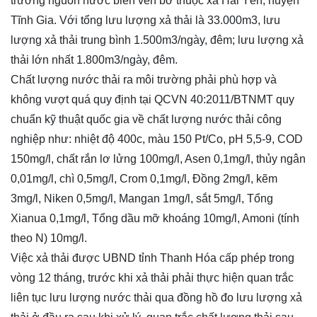
trường nguồn nước biển ven bờ thuộc xã Hải Yến, huyện
Tĩnh Gia. Với tổng lưu lượng xả thải là 33.000m3, lưu
lượng xả thải trung bình 1.500m3/ngày, đêm; lưu lượng xả
thải lớn nhất 1.800m3/ngày, đêm.
Chất lượng nước thải ra môi trường phải phù hợp và
không vượt quá quy định tại QCVN 40:2011/BTNMT quy
chuẩn kỹ thuật quốc gia về chất lượng nước thải công
nghiệp như: nhiệt độ 400c, màu 150 Pt/Co, pH 5,5-9, COD
150mg/l, chất rắn lơ lửng 100mg/l, Asen 0,1mg/l, thủy ngân
0,01mg/l, chì 0,5mg/l, Crom 0,1mg/l, Đồng 2mg/l, kẽm
3mg/l, Niken 0,5mg/l, Mangan 1mg/l, sắt 5mg/l, Tổng
Xianua 0,1mg/l, Tổng dầu mỡ khoáng 10mg/l, Amoni (tính
theo N) 10mg/l.
Việc xả thải được UBND tỉnh Thanh Hóa cấp phép trong
vòng 12 tháng, trước khi xả thải phải thực hiện quan trắc
liên tục lưu lượng nước thải qua đồng hồ đo lưu lượng xả