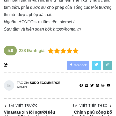
khi hoàn thành vận hành thử nghiệm Trạm xử lý nước thải
tạm thời, phải được sự cho phép của Tổng cục Môi trường
thì mới được phép xả thải.
Nguồn:
HONTO sưu tầm trên internet./.
Sưu tầm và biên soạn bởi:
https://honto.vn
5.0
228
Đánh giá
facebook
TÁC GIẢ
SUDO ECOMMERCE
ADMIN
BÀI VIẾT TRƯỚC
BÀI VIẾT TIẾP THEO
Vinastas xin lỗi người tiêu
Chính phủ công bố