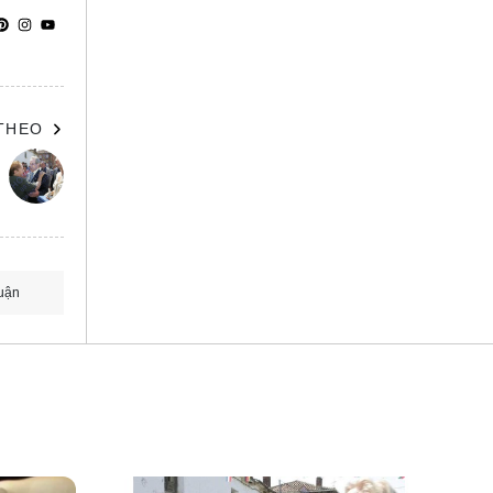
 THEO
uận