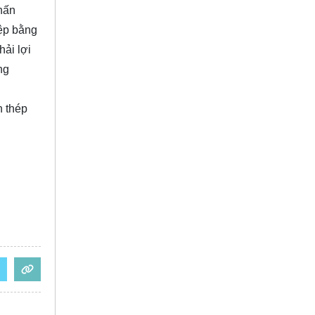
hấn
iệp bằng
ải lợi
ng
n thép