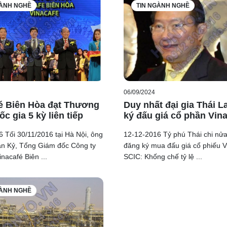
GÀNH NGHỀ
TIN NGÀNH NGHỀ
06/09/2024
é Biên Hòa đạt Thương
Duy nhất đại gia Thái L
c gia 5 kỳ liên tiếp
ký đấu giá cổ phần Vin
 Tối 30/11/2016 tại Hà Nội, ông
12-12-2016 Tỷ phú Thái chi nử
n Kỷ, Tổng Giám đốc Công ty
đăng ký mua đấu giá cổ phiếu Vi
nacafé Biên ...
SCIC: Khống chế tỷ lệ ...
GÀNH NGHỀ