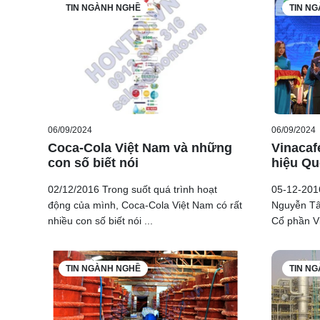
TIN NGÀNH NGHỀ
TIN N
06/09/2024
06/09/2024
Coca-Cola Việt Nam và những
Vinacaf
con số biết nói
hiệu Quố
02/12/2016 Trong suốt quá trình hoạt
05-12-2016
động của mình, Coca-Cola Việt Nam có rất
Nguyễn Tâ
nhiều con số biết nói ...
Cổ phần Vi
TIN NGÀNH NGHỀ
TIN N