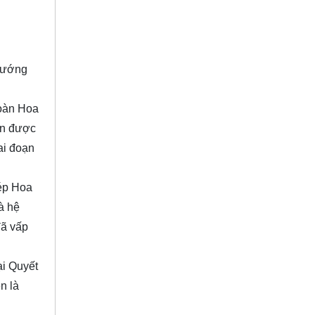
 hướng
đoàn Hoa
ến được
ai đoạn
ép Hoa
à hệ
đã vấp
ại Quyết
n là