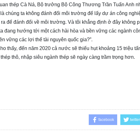
ên quan thép Cà Ná, Bộ trưởng Bộ Công Thương Trần Tuấn Anh n
 là chúng ta không đánh đổi môi trường để lấy dự án công ngh
ra để đánh đổi về môi trường. Và tôi khẳng định ở đây không ph
g ta đang hướng tới một cách hài hòa và bền vững các ngành cô
ền vững các lợi thế tài nguyên quốc gia?”.
o thấy, đến năm 2020 cả nước sẽ thiếu hụt khoảng 15 triệu tấ
n thép thô, nhập siêu ngành thép sẽ ngày càng trầm trọng hơn.
facebook
twitter