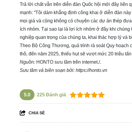
Trả lời chất vẫn trên diễn đàn Quốc hội mới đây li
mạnh: “Tôi dám khẳng định công khai ở diễn đàn này
mọi giá và cũng không có chuyện các dự án thép đưa 
ích nhóm. Tại sao lại là lợi ích nhóm ở đây khi chún
nghiệp quan trọng của chúng ta, khai thác hợp lý và b
Theo Bộ Công Thương, quá trình rà soát Quy hoạch ch
thô, đến năm 2025, thiếu hụt sẽ vượt mức 20 triệu tấ
Nguồn:
HONTO sưu tầm trên internet./.
Sưu tầm và biên soạn bởi:
https://honto.vn
5.0
225
Đánh giá
CHIA SẺ