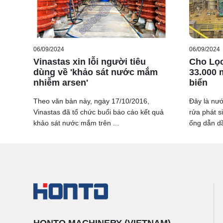
06/09/2024
06/09/2024
Vinastas xin lỗi người tiêu
Cho Lọc
dùng về 'khảo sát nước mắm
33.000 
nhiễm arsen'
biển
Theo văn bản này, ngày 17/10/2016,
Đây là nướ
Vinastas đã tổ chức buổi báo cáo kết quả
rửa phát s
khảo sát nước mắm trên ...
ống dẫn dầ
HONTO MACHINERY (VIETNAM)