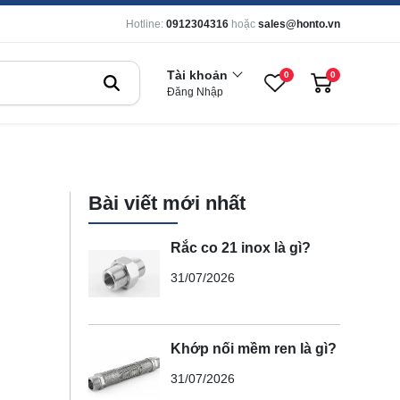
Hotline:
0912304316
hoặc
sales@honto.vn
Tài khoản
0
0
Đăng Nhập
Bài viết mới nhất
Rắc co 21 inox là gì?
31/07/2026
Khớp nối mềm ren là gì?
31/07/2026