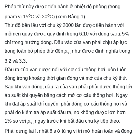
Phép thử này được tiến hành ở nhiệt độ phòng (trong
o
o
phạm vi 15
C và 30
C) (xem Bảng 1).
Thử độ bền lâu với chu kỳ 2000 lần được tiến hành với
mômen quay được quy định trong 6.10 với dung sai ± 5%
chỉ trong hướng đóng. Đầu vào của van phải chịu áp lực
trong toàn bộ phép thử đến
p
như được định nghĩa trong
vt
3.2 và 3.3.
Đầu ra của van được nối với cơ cấu thông hơi luôn luôn
đóng trong khoảng thời gian đóng và mở của chu kỳ thử.
Sau khi van đóng, đầu ra của van phải phải được thông tới
áp suất khí quyển bằng cách mở cơ cấu thông hơi. Ngay
khi đạt áp suất khí quyển, phải đóng cơ cấu thông hơi và
phải đo kiểm tra áp suất đầu ra, nó không được lớn hơn
1% so với
p
ngay trước khi bắt đầu chu kỳ tiếp theo.
vt
Phải dừng lại ít nhất 6 s ở từng vị trí mở hoàn toàn và đóng