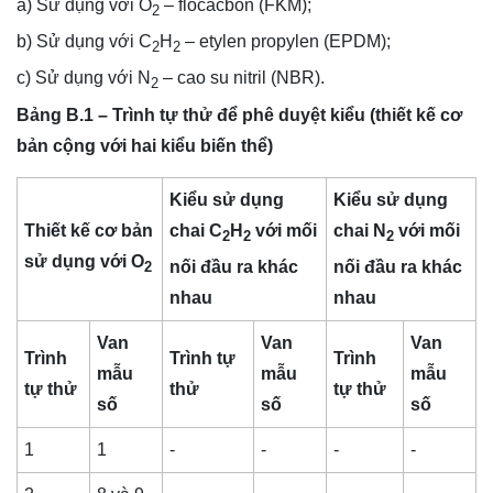
a) Sử dụng với O
– flocacbon (FKM);
2
b) Sử dụng với C
H
– etylen propylen (EPDM);
2
2
c) Sử dụng với N
– cao su nitril (NBR).
2
Bảng B.1 – Trình tự thử để phê duyệt kiểu (thiết kế cơ
bản cộng với hai kiểu biến thể)
Kiểu sử dụng
Kiểu sử dụng
Thiết kế cơ bản
chai C
H
với mối
chai N
với mối
2
2
2
sử dụng với O
nối đầu ra khác
nối đầu ra khác
2
nhau
nhau
Van
Van
Van
Trình
Trình tự
Trình
mẫu
mẫu
mẫu
tự thử
thử
tự thử
số
số
số
1
1
-
-
-
-