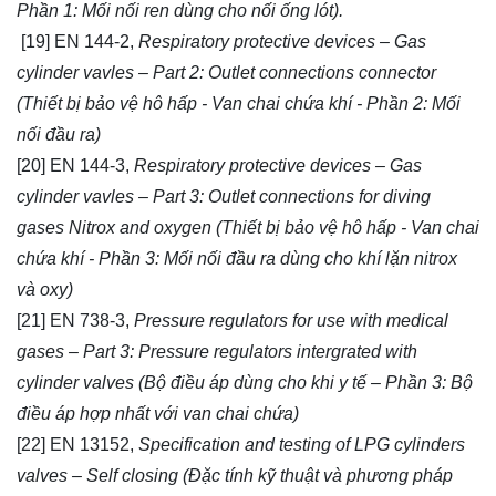
Phần 1: Mối nối ren dùng cho nối ống lót).
[19] EN 144-2,
Respiratory protective devices – Gas
cylinder vavles – Part 2: Outlet connections connector
(Thiết bị bảo vệ hô hấp - Van chai chứa khí - Phần 2: Mối
nối đầu ra)
[20] EN 144-3,
Respiratory protective devices – Gas
cylinder vavles – Part 3: Outlet connections for diving
gases Nitrox and oxygen (Thiết bị bảo vệ hô hấp - Van chai
chứa khí - Phần 3: Mối nối đầu ra dùng cho khí lặn nitrox
và oxy)
[21] EN 738-3,
Pressure regulators for use with medical
gases – Part 3: Pressure regulators intergrated with
cylinder valves (Bộ điều áp dùng cho khi y tế – Phần 3: Bộ
điều áp hợp nhất với van chai chứa)
[22] EN 13152,
Specification and testing of LPG cylinders
valves – Self closing (Đặc tính kỹ thuật và phương pháp