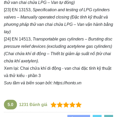
thử van chai chứa LPG – Van tự đóng)
[23] EN 13153,
Specification and testing of LPG cylinders
valves – Manually operated closing (Đặc tính kỹ thuật và
phương pháp thử van chai chứa LPG – Van vận hành bằng
tay)
[24] EN 14513,
Transportable gas cylinders – Bursting disc
pressure relief devices (excluding acetylene gas cylinders)
(Chai chứa khí di động – Thiết bị giảm áp suất nổ (trừ chai
chứa khí axetylen).
Xem lại:
Chai chứa khí di động - van chai đặc tính kỹ thuật
và thử kiểu - phần 3
Sưu tầm và biên soạn bởi:
https://honto.vn
5.0
1231
Đánh giá