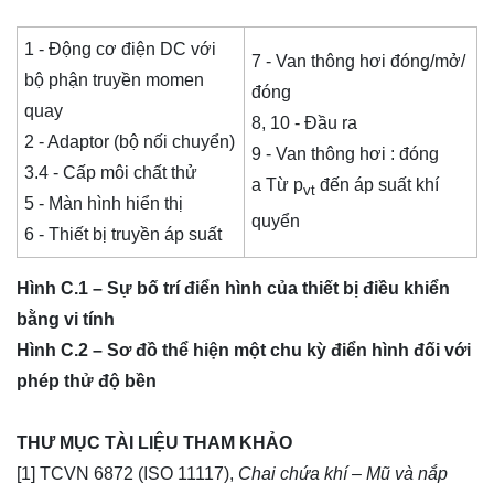
1 - Động cơ điện DC với
7 - Van thông hơi đóng/mở/
bộ phận truyền momen
đóng
quay
8, 10 - Đầu ra
2 - Adaptor (bộ nối chuyển)
9 - Van thông hơi : đóng
3.4 - Cấp môi chất thử
a Từ p
đến áp suất khí
vt
5 - Màn hình hiển thị
quyển
6 - Thiết bị truyền áp suất
Hình C.1 – Sự bố trí điển hình của thiết bị điều khiển
bằng vi tính
Hình C.2 – Sơ đồ thể hiện một chu kỳ điển hình đối với
phép thử độ bền
THƯ MỤC TÀI LIỆU THAM KHẢO
[1] TCVN 6872 (ISO 11117),
Chai chứa khí – Mũ và nắp