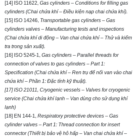
[14] ISO 11622,
Gas cylinders – Conditions for filling gas
cylinders (Chai chứa khí – Điều kiện nạp chai chứa khí).
[15] ISO 14246,
Transportable gas cylinders – Gas
cylinders valves – Manufacturing tests and inspections
(Chai chứa khí di động – Van chai chứa khí – Thử và kiểm
tra trong sản xuất).
[16] ISO 5245-1,
Gas cylinders – Parallel threads for
connection of valves to gas cylinders – Part 1:
Specification (Chai chứa khí – Ren trụ để nối van vào chai
chứa khí – Phần 1: Đặc tính kỹ thuật).
[17] ISO 21011, Cryogenic vessels – Valves for cryogenic
service (Chai chứa khí lạnh – Van dùng cho sử dụng khí
lạnh)
[18] EN 144-1,
Respiratory protective devices – Gas
cylinder valves – Part 1: Thread connection for insert
connector (Thiết bị bảo vệ hô hấp – Van chai chứa khí –