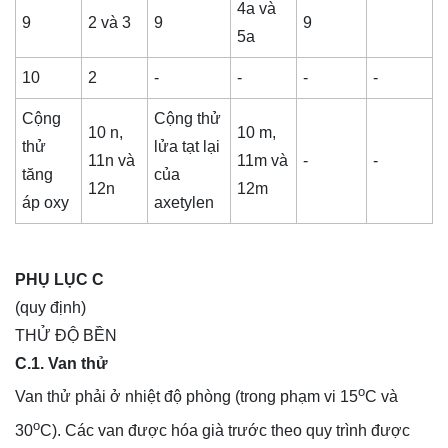
4a và
9
2 và 3
9
9
5a
10
2
-
-
-
-
Cộng
Cộng thử
10 n,
10 m,
thử
lửa tạt lại
11n và
11m và
-
-
tăng
của
12n
12m
áp oxy
axetylen
PHỤ LỤC C
(quy định)
THỬ ĐỘ BỀN
C.1. Van thử
o
Van thử phải ở nhiệt độ phòng (trong phạm vi 15
C và
o
30
C). Các van được hóa già trước theo quy trình được