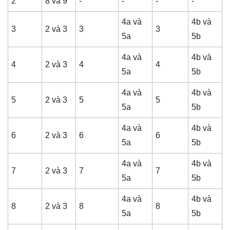
2
8 và 9
-
-
-
-
4a và
4b và
3
2 và 3
3
3
5a
5b
4a và
4b và
4
2 và 3
4
4
5a
5b
4a và
4b và
5
2 và 3
5
5
5a
5b
4a và
4b và
6
2 và 3
6
6
5a
5b
4a và
4b và
7
2 và 3
7
7
5a
5b
4a và
4b và
8
2 và 3
8
8
5a
5b