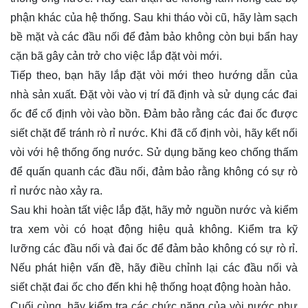
phận khác của hệ thống. Sau khi tháo vòi cũ, hãy làm sạch
bề mặt và các đầu nối để đảm bảo không còn bụi bẩn hay
cặn bã gây cản trở cho việc lắp đặt vòi mới.
Tiếp theo, bạn hãy lắp đặt vòi mới theo hướng dẫn của
nhà sản xuất. Đặt vòi vào vị trí đã định và sử dụng các đai
ốc để cố định vòi vào bồn. Đảm bảo rằng các đai ốc được
siết chặt để tránh rò rỉ nước. Khi đã cố định vòi, hãy kết nối
vòi với hệ thống ống nước. Sử dụng băng keo chống thấm
để quấn quanh các đầu nối, đảm bảo rằng không có sự rò
rỉ nước nào xảy ra.
Sau khi hoàn tất việc lắp đặt, hãy mở nguồn nước và kiểm
tra xem vòi có hoạt động hiệu quả không. Kiểm tra kỹ
lưỡng các đầu nối và đai ốc để đảm bảo không có sự rò rỉ.
Nếu phát hiện vấn đề, hãy điều chỉnh lại các đầu nối và
siết chặt đai ốc cho đến khi hệ thống hoạt động hoàn hảo.
Cuối cùng, hãy kiểm tra các chức năng của vòi nước như