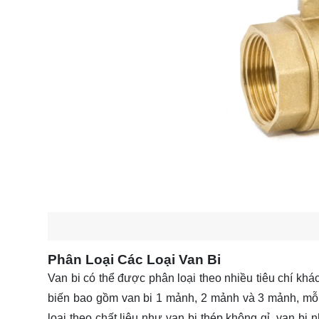
Phân Loại Các Loại Van Bi
Van bi có thể được phân loại theo nhiều tiêu chí khá
biến bao gồm van bi 1 mảnh, 2 mảnh và 3 mảnh, mỗi 
loại theo chất liệu như van bi thép không gỉ, van bi