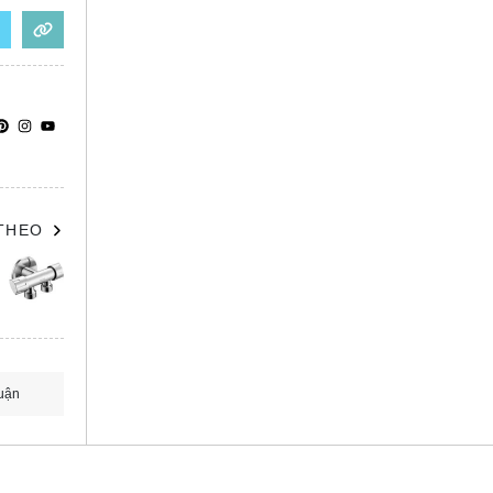
 THEO
uận