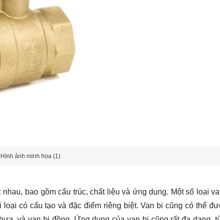
Hình ảnh minh họa (1)
c nhau, bao gồm cấu trúc, chất liệu và ứng dụng. Một số loại va
loại có cấu tạo và đặc điểm riêng biệt. Van bi cũng có thể đ
 nhựa, và van bi đồng. Ứng dụng của van bi cũng rất đa dạng, t