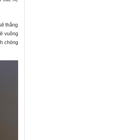
sẽ thẳng
sẽ vuông
nh chóng