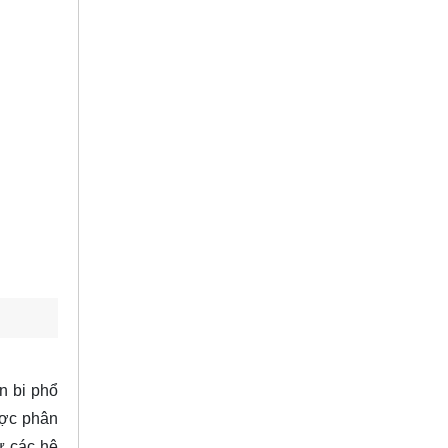
n bi phổ
ược phân
ừ các hệ