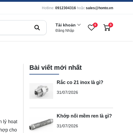
Hotline:
0912304316
hoặc
sales@honto.vn
Tài khoản
0
0
Đăng Nhập
Bài viết mới nhất
Rắc co 21 inox là gì?
31/07/2026
Khớp nối mềm ren là gì?
n lý hoạt
31/07/2026
 hợp cho