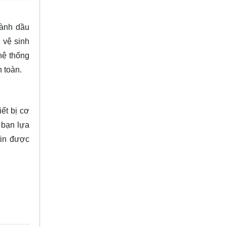
gành dầu
 vệ sinh
hệ thống
 toàn.
iết bị cơ
 bạn lựa
tin được