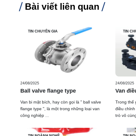
Bài viết liên quan
TIN CHUYÊN GIA
TIN CH
24/08/2025
24/08/2025
Ball valve flange type
Van điề
Van bi mặt bích, hay còn gọi là " ball valve
Trong thế 
flange type ", là một trong những loại van
điều chỉnh
công nghiệp ...
trò vô cùng
TIN NGÀNH NGHỀ
TIN N