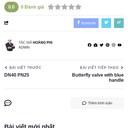
0.0
0
Đánh giá
facebook
TÁC GIẢ
HOÀNG PHI
ADMIN
BÀI VIẾT TRƯỚC
BÀI VIẾT TIẾP THEO
DN40 PN25
Butterfly valve with blue
handle
Thêm bình luận
Bài viết mới nhất