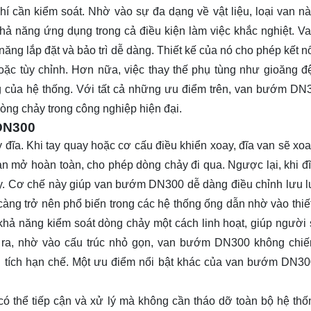
hí cần kiểm soát. Nhờ vào sự đa dạng về vật liệu, loại van nà
khả năng ứng dụng trong cả điều kiện làm việc khắc nghiệt. 
ăng lắp đặt và bảo trì dễ dàng. Thiết kế của nó cho phép kết nố
hoặc tùy chỉnh. Hơn nữa, việc thay thế phụ tùng như gioăng 
ng của hệ thống. Với tất cả những ưu điểm trên, van bướm DN
dòng chảy trong công nghiệp hiện đại.
 DN300
ĩa. Khi tay quay hoặc cơ cấu điều khiển xoay, đĩa van sẽ xo
an mở hoàn toàn, cho phép dòng chảy đi qua. Ngược lại, khi đ
ảy. Cơ chế này giúp van bướm DN300 dễ dàng điều chỉnh lưu 
ng trở nên phổ biến trong các hệ thống ống dẫn nhờ vào thiế
 khả năng kiểm soát dòng chảy một cách linh hoạt, giúp người
i ra, nhờ vào cấu trúc nhỏ gọn, van bướm DN300 không chi
ện tích hạn chế. Một ưu điểm nổi bật khác của van bướm DN30
 thể tiếp cận và xử lý mà không cần tháo dỡ toàn bộ hệ thố