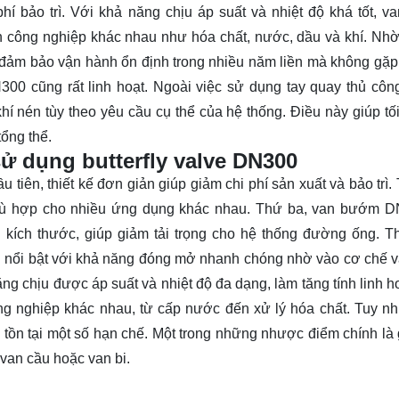
phí bảo trì. Với khả năng chịu áp suất và nhiệt độ khá tốt, 
 công nghiệp khác nhau như hóa chất, nước, dầu và khí. Nhờ
i, đảm bảo vận hành ổn định trong nhiều năm liền mà không gặp
00 cũng rất linh hoạt. Ngoài việc sử dụng tay quay thủ côn
hí nén tùy theo yêu cầu cụ thể của hệ thống. Điều này giúp tố
tổng thể.
sử dụng butterfly valve DN300
tiên, thiết kế đơn giản giúp giảm chi phí sản xuất và bảo trì.
 phù hợp cho nhiều ứng dụng khác nhau. Thứ ba, van bướm 
g kích thước, giúp giảm tải trọng cho hệ thống đường ống. 
 nổi bật với khả năng đóng mở nhanh chóng nhờ vào cơ chế 
 chịu được áp suất và nhiệt độ đa dạng, làm tăng tính linh ho
ng nghiệp khác nhau, từ cấp nước đến xử lý hóa chất. Tuy nh
ồn tại một số hạn chế. Một trong những nhược điểm chính là 
 van cầu hoặc van bi.