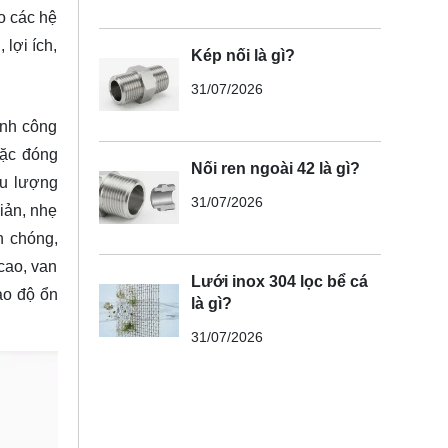
o các hệ
lợi ích,
Kép nối là gì?
31/07/2026
ành công
oặc đóng
Nối ren ngoài 42 là gì?
ưu lượng
31/07/2026
iản, nhẹ
h chóng,
cao, van
Lưới inox 304 lọc bể cá
ảo độ ổn
là gì?
31/07/2026