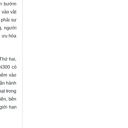
van bướm
 vào vật
 phải sự
g, người
i ưu hóa
 Thứ hai,
DN300 có
Thêm vào
vận hành
ạt trong
iên, bên
giới hạn