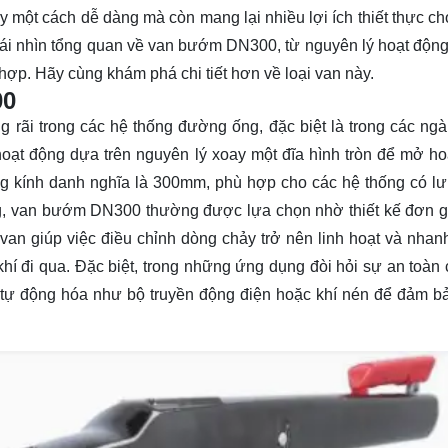
một cách dễ dàng mà còn mang lại nhiều lợi ích thiết thực ch
ái nhìn tổng quan về van bướm DN300, từ nguyên lý hoạt động, 
 hợp. Hãy cùng
khám phá
chi tiết hơn về loại van này.
00
rãi trong các hệ thống đường ống, đặc biệt là trong các ng
oạt động dựa trên nguyên lý xoay một đĩa hình tròn để mở h
g kính danh nghĩa là 300mm, phù hợp cho các hệ thống có l
ng, van bướm DN300 thường được lựa chọn nhờ thiết kế đơn g
an giúp việc điều chỉnh dòng chảy trở nên linh hoạt và nhan
hí đi qua. Đặc biệt, trong những ứng dụng đòi hỏi sự an toàn 
tự động hóa như bộ truyền động điện hoặc khí nén để đảm b