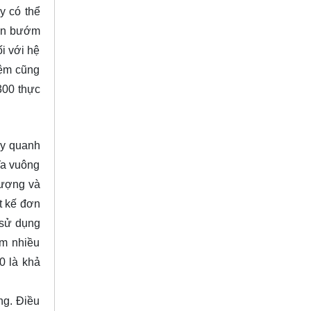
y có thể
Van bướm
i với hệ
đệm cũng
300 thực
ay quanh
ĩa vuông
lượng và
t kế đơn
 sử dụng
ếm nhiều
0 là khả
ng. Điều