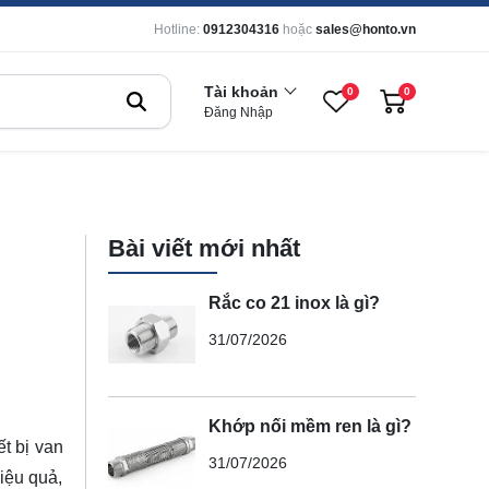
Hotline:
0912304316
hoặc
sales@honto.vn
Tài khoản
0
0
Đăng Nhập
Bài viết mới nhất
Rắc co 21 inox là gì?
31/07/2026
Khớp nối mềm ren là gì?
t bị van
31/07/2026
iệu quả,