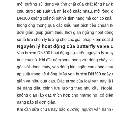
môi trường sử dụng và tính chất của chất lỏng hay k
chịu được áp suất và nhiệt độ khác nhau, mở rộng 
DN300 không chỉ nổi bật về tính năng mà còn có khả n
thống ống thông qua các kiểu mặt bích tiêu chuẩn 
đơn giản, giúp giảm thiểu thời gian ngừng hoạt độ
sự là lựa chọn lý tưởng cho các giải pháp kiểm soát 
Nguyên lý hoạt động của butterfly valve
Van bướm DN300 hoạt động dựa trên nguyên lý xoay đ
trục của nó. Khi đĩa nằm song song với dòng chảy, v
góc với dòng chảy, van đóng kín, ngăn cản dòng ch
áp suất trong hệ thống. Mẫu van bướm DN300 ngày cà
giản và hiệu quả cao. Đặc trưng của loại van này là
dễ dàng điều chỉnh lưu lượng theo nhu cầu. Ngoà
không gian lắp đặt, thích hợp cho những nơi có di
năng bảo trì đơn giản.
Khi cần sửa chữa hay bảo dưỡng, người vận hành có