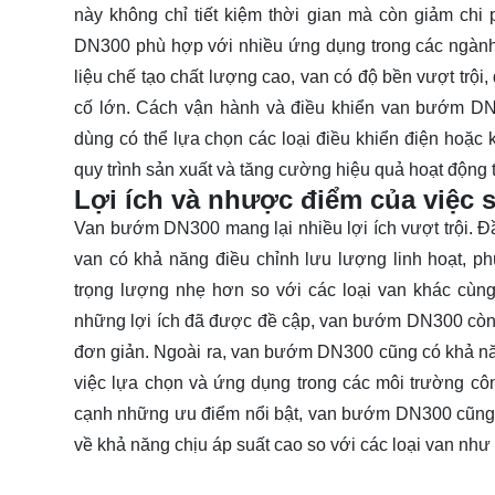
này không chỉ tiết kiệm thời gian mà còn giảm chi 
DN300 phù hợp với nhiều ứng dụng trong các ngành
liệu chế tạo chất lượng cao, van có độ bền vượt trộ
cố lớn. Cách vận hành và điều khiển van bướm DN3
dùng có thể lựa chọn các loại điều khiển điện hoặc k
quy trình sản xuất và tăng cường hiệu quả hoạt động 
Lợi ích và nhược điểm của việc 
Van bướm DN300 mang lại nhiều lợi ích vượt trội. Đầu 
van có khả năng điều chỉnh lưu lượng linh hoạt,
trọng lượng nhẹ hơn so với các loại van khác cùn
những lợi ích đã được đề cập, van bướm DN300 còn
đơn giản. Ngoài ra, van bướm DN300 cũng có khả năng
việc lựa chọn và ứng dụng trong các môi trường cô
cạnh những ưu điểm nổi bật, van bướm DN300 cũng t
về khả năng chịu áp suất cao so với các loại van như