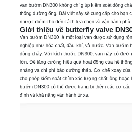
van bướm DN300 không chỉ giúp kiểm soát dòng chảy 
thống đường ống. Bài viết này sẽ cung cấp cho bạn c
nhược điểm cho đến cách lựa chọn và vận hành phù
Giới thiệu về butterfly valve DN3
Van bướm DN300 là một loại van được sử dụng rộng 
nghiệp như hóa chất, dầu khí, và nước. Van bướm h
dòng chảy. Với kích thước DN300, van này có đườn
lớn. Để tăng cường hiệu quả hoạt động của hệ thố
nhàng và chi phí bảo dưỡng thấp. Cơ chế xoay của v
cho phép kiểm soát chính xác lượng chất lỏng hoặc k
bướm DN300 có thể được trang bị thêm các cơ cấu 
định và khả năng vận hành từ xa.