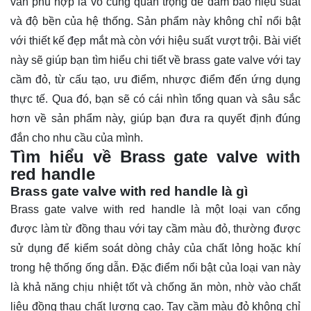
van phù hợp là vô cùng quan trọng để đảm bảo hiệu suất
và độ bền của hệ thống. Sản phẩm này không chỉ nổi bật
với thiết kế đẹp mắt mà còn với hiệu suất vượt trội. Bài viết
này sẽ giúp bạn
tìm hiểu
chi tiết về brass gate valve với tay
cầm đỏ, từ cấu tạo, ưu điểm, nhược điểm đến ứng dụng
thực tế. Qua đó, bạn sẽ có cái nhìn tổng quan và sâu sắc
hơn về sản phẩm này, giúp bạn đưa ra quyết định đúng
đắn cho nhu cầu của mình.
Tìm hiểu về Brass gate valve with
red handle
Brass gate valve with red handle là gì
Brass gate valve with red handle là một loại van cổng
được làm từ đồng thau với tay cầm màu đỏ, thường được
sử dụng để kiểm soát dòng chảy của chất lỏng hoặc khí
trong hệ thống ống dẫn. Đặc điểm nổi bật của loại van này
là khả năng chịu nhiệt tốt và chống ăn mòn, nhờ vào chất
liệu đồng thau chất lượng cao. Tay cầm màu đỏ không chỉ