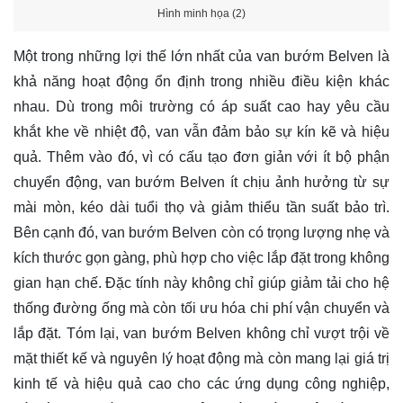
Hình minh họa (2)
Một trong những lợi thế lớn nhất của van bướm Belven là
khả năng hoạt động ổn định trong nhiều điều kiện khác
nhau. Dù trong môi trường có áp suất cao hay yêu cầu
khắt khe về nhiệt độ, van vẫn đảm bảo sự kín kẽ và hiệu
quả. Thêm vào đó, vì có cấu tạo đơn giản với ít bộ phận
chuyển động, van bướm Belven ít chịu ảnh hưởng từ sự
mài mòn, kéo dài tuổi thọ và giảm thiểu tần suất bảo trì.
Bên cạnh đó, van bướm Belven còn có trọng lượng nhẹ và
kích thước gọn gàng, phù hợp cho việc lắp đặt trong không
gian hạn chế. Đặc tính này không chỉ giúp giảm tải cho hệ
thống đường ống mà còn tối ưu hóa chi phí vận chuyển và
lắp đặt. Tóm lại, van bướm Belven không chỉ vượt trội về
mặt thiết kế và nguyên lý hoạt động mà còn mang lại giá trị
kinh tế và hiệu quả cao cho các ứng dụng công nghiệp,