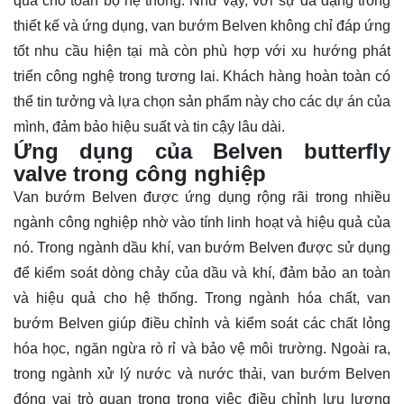
quả cho toàn bộ hệ thống. Như vậy, với sự đa dạng trong
thiết kế và ứng dụng, van bướm Belven không chỉ đáp ứng
tốt nhu cầu hiện tại mà còn phù hợp với xu hướng phát
triển công nghệ trong tương lai. Khách hàng hoàn toàn có
thể tin tưởng và lựa chọn sản phẩm này cho các dự án của
mình, đảm bảo hiệu suất và tin cậy lâu dài.
Ứng dụng của Belven butterfly
valve trong công nghiệp
Van bướm Belven được ứng dụng rộng rãi trong nhiều
ngành công nghiệp nhờ vào tính linh hoạt và hiệu quả của
nó. Trong ngành dầu khí, van bướm Belven được sử dụng
để kiểm soát dòng chảy của dầu và khí, đảm bảo an toàn
và hiệu quả cho hệ thống. Trong ngành hóa chất, van
bướm Belven giúp điều chỉnh và kiểm soát các chất lỏng
hóa học, ngăn ngừa rò rỉ và bảo vệ môi trường. Ngoài ra,
trong ngành xử lý nước và nước thải, van bướm Belven
đóng vai trò quan trọng trong việc điều chỉnh lưu lượng