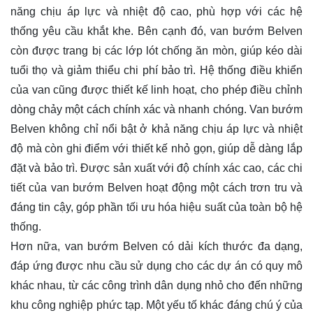
năng chịu áp lực và nhiệt độ cao, phù hợp với các hệ
thống yêu cầu khắt khe. Bên cạnh đó, van bướm Belven
còn được trang bị các lớp lót chống ăn mòn, giúp kéo dài
tuổi thọ và giảm thiểu chi phí bảo trì. Hệ thống điều khiển
của van cũng được thiết kế linh hoạt, cho phép điều chỉnh
dòng chảy một cách chính xác và nhanh chóng. Van bướm
Belven không chỉ nổi bật ở khả năng chịu áp lực và nhiệt
độ mà còn ghi điểm với thiết kế nhỏ gọn, giúp dễ dàng lắp
đặt và bảo trì. Được sản xuất với độ chính xác cao, các chi
tiết của van bướm Belven hoạt động một cách trơn tru và
đáng tin cậy, góp phần tối ưu hóa hiệu suất của toàn bộ hệ
thống.
Hơn nữa, van bướm Belven có dải kích thước đa dạng,
đáp ứng được nhu cầu sử dụng cho các dự án có quy mô
khác nhau, từ các công trình dân dụng nhỏ cho đến những
khu công nghiệp phức tạp. Một yếu tố khác đáng chú ý của