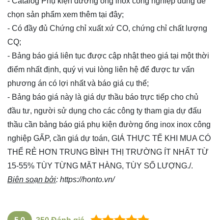
- Catalog Phụ kiện đường ống inox công nghiệp dùng để
chọn sản phẩm xem thêm
tại đây
;
- Có đầy đủ Chứng chỉ xuất xứ CO, chứng chỉ chất lượng
CQ;
- Bảng báo giá liên tục được cập nhật theo giá tại một thời
điểm nhất định, quý vị vui lòng
liên hệ
để được tư vấn
phương án có lợi nhất và báo giá cụ thể;
- Bảng báo giá này là giá dự thầu báo trực tiếp cho chủ
đầu tư, người sử dụng cho các công ty tham gia dự đấu
thầu cần bảng báo giá phụ kiện đường ống inox inox công
nghiệp GẤP, cần giá dự toán, GIÁ THỰC TẾ KHI MUA CÓ
THỂ RẺ HƠN TRUNG BÌNH THỊ TRƯỜNG ÍT NHẤT TỪ
15-55% TÙY TỪNG MẶT HÀNG, TÙY SỐ LƯỢNG./.
Biên soạn bởi
:
https://honto.vn/