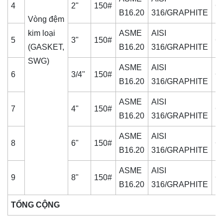
4
2"
150#
C
B16.20
316/GRAPHITE
Vòng đệm
kim loại
ASME
AISI
5
3"
150#
C
(GASKET,
B16.20
316/GRAPHITE
SWG)
ASME
AISI
6
3/4"
150#
C
B16.20
316/GRAPHITE
ASME
AISI
7
4"
150#
C
B16.20
316/GRAPHITE
ASME
AISI
8
6"
150#
C
B16.20
316/GRAPHITE
ASME
AISI
9
8"
150#
C
B16.20
316/GRAPHITE
TỔNG CỘNG