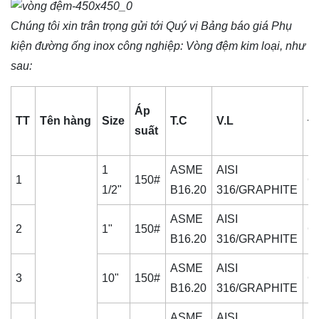
Chúng tôi xin trân trọng gửi tới Quý vị Bảng báo giá
Phụ
kiện đường ống inox công nghiệp
: Vòng đệm kim loại, như
sau:
Áp
TT
Tên hàng
Size
T.C
V.L
Đ
suất
1
ASME
AISI
1
150#
C
1/2"
B16.20
316/GRAPHITE
ASME
AISI
2
1"
150#
C
B16.20
316/GRAPHITE
ASME
AISI
3
10"
150#
C
B16.20
316/GRAPHITE
ASME
AISI