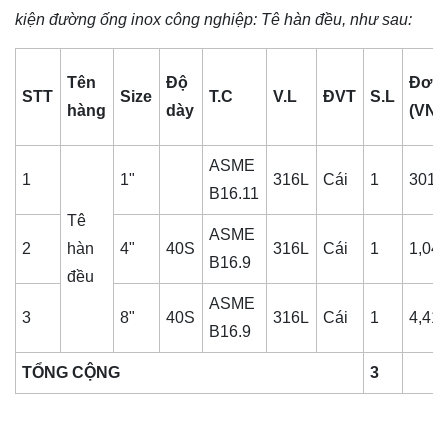
kiện đường ống inox công nghiệp
: Tê hàn đều, như sau:
Tên
Độ
Đơn 
STT
Size
T.C
V.L
ĐVT
S.L
hàng
dày
(VNĐ
ASME
1
1"
316L
Cái
1
301,
B16.11
Tê
ASME
2
hàn
4"
40S
316L
Cái
1
1,04
B16.9
đều
ASME
3
8"
40S
316L
Cái
1
4,41
B16.9
TỔNG CỘNG
3