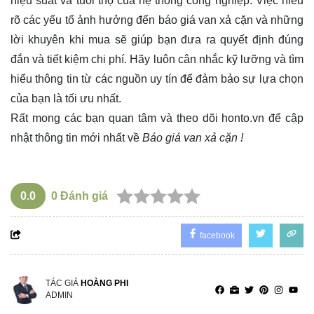
hiệu suất và tuổi thọ của hệ thống công nghiệp. Việc hiểu
rõ các yếu tố ảnh hưởng đến báo giá van xả cặn và những
lời khuyên khi mua sẽ giúp bạn đưa ra quyết định đúng
đắn và tiết kiệm chi phí. Hãy luôn cân nhắc kỹ lưỡng và tìm
hiểu thông tin từ các nguồn uy tín để đảm bảo sự lựa chọn
của bạn là tối ưu nhất.
Rất mong các bạn quan tâm và theo dõi
honto.vn
để cập
nhật thông tin mới nhất về
Báo giá van xả cặn !
0.0
0
Đánh giá
facebook
TÁC GIẢ
HOÀNG PHI
ADMIN