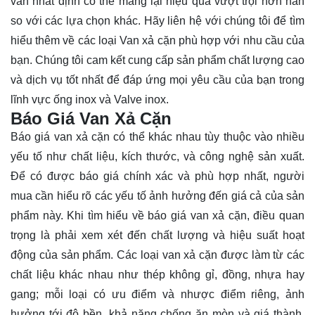
van nhất định có thể mang lại hiệu quả vượt trội hơn hẳn
so với các lựa chọn khác. Hãy
liên hệ
với chúng tôi để tìm
hiểu thêm về các loại Van xả cặn phù hợp với nhu cầu của
bạn. Chúng tôi cam kết cung cấp sản phẩm chất lượng cao
và dịch vụ tốt nhất để đáp ứng mọi yêu cầu của bạn trong
lĩnh vực ống inox và Valve inox.
Báo Giá Van Xả Cặn
Báo giá van xả cặn có thể khác nhau tùy thuộc vào nhiều
yếu tố như chất liệu, kích thước, và công nghệ sản xuất.
Để có được báo giá chính xác và phù hợp nhất, người
mua cần hiểu rõ các yếu tố ảnh hưởng đến giá cả của sản
phẩm này. Khi tìm hiểu về báo giá van xả cặn, điều quan
trọng là phải xem xét đến chất lượng và hiệu suất hoạt
động của sản phẩm. Các loại van xả cặn được làm từ các
chất liệu khác nhau như thép không gỉ, đồng, nhựa hay
gang; mỗi loại có ưu điểm và nhược điểm riêng, ảnh
hưởng tới độ bền, khả năng chống ăn mòn và giá thành.