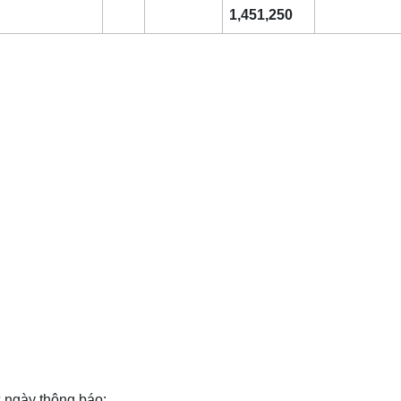
1,451,250
từ ngày thông báo;