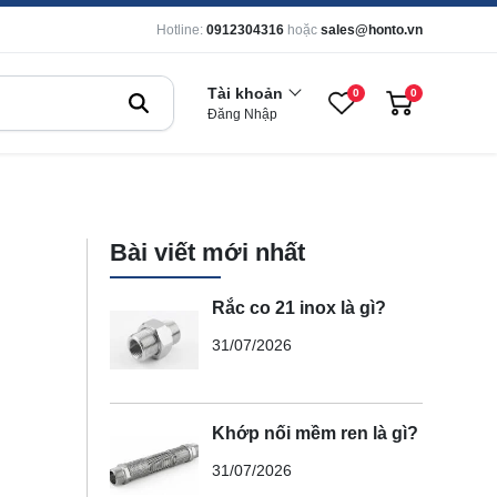
Hotline:
0912304316
hoặc
sales@honto.vn
Tài khoản
0
0
Đăng Nhập
Bài viết mới nhất
Rắc co 21 inox là gì?
31/07/2026
Khớp nối mềm ren là gì?
31/07/2026