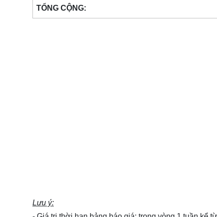
TỔNG CỘNG:
Lưu ý:
- Giá trị thời hạn bảng báo giá: trong vòng 1 tuần kể 