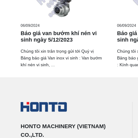
06/09/2024
06/09/2024
Báo giá van bướm khí nén vi
Báo giá 
sinh ngày 5/12/2023
sinh ng
Chúng tôi xin trân trọng gửi tới Quý vị
Chúng tôi x
Bảng báo giá Van inox vi sinh : Van bướm
Bảng báo g
khí nén vi sinh, ...
: Kính quan
HONTO MACHINERY (VIETNAM)
CO.,LTD.