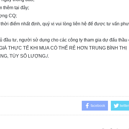
em thêm
tại đây
;
ượng CQ;
 thời điểm nhất định, quý vị vui lòng
liên hệ
để được tư vấn ph
chủ đầu tư, người sử dụng cho các công ty tham gia dự đấu thầu
toán, GIÁ THỰC TẾ KHI MUA CÓ THỂ RẺ HƠN TRUNG BÌNH THỊ
NG, TÙY SỐ LƯỢNG./.
facebook
twitter