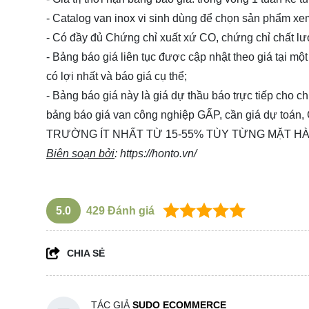
- Catalog van inox vi sinh dùng để chọn sản phẩm x
- Có đầy đủ Chứng chỉ xuất xứ CO, chứng chỉ chất l
- Bảng báo giá liên tục được cập nhật theo giá tại một
có lợi nhất và báo giá cụ thể;
- Bảng báo giá này là giá dự thầu báo trực tiếp cho 
bảng báo giá van công nghiệp GẤP, cần giá dự 
TRƯỜNG ÍT NHẤT TỪ 15-55% TÙY TỪNG MẶT HÀ
Biên soạn bởi
:
https://honto.vn/
5.0
429
Đánh giá
CHIA SẺ
TÁC GIẢ
SUDO ECOMMERCE