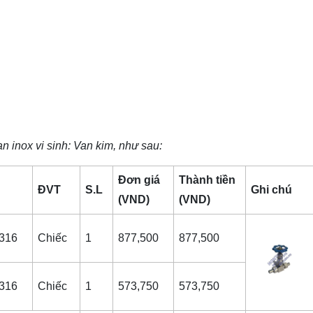
an
inox vi sinh
: Van kim, như sau:
Đơn giá
Thành tiền
ĐVT
S.L
Ghi chú
(VND)
(VND)
316
Chiếc
1
877,500
877,500
316
Chiếc
1
573,750
573,750