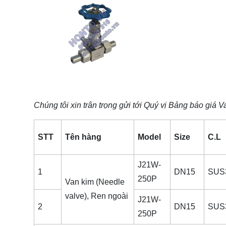
Chúng tôi xin trân trọng gửi tới Quý vị Bảng báo giá
V
STT
Tên hàng
Model
Size
C.L
J21W-
1
DN15
SUS
250P
Van kim (Needle
valve), Ren ngoài
J21W-
2
DN15
SUS
250P