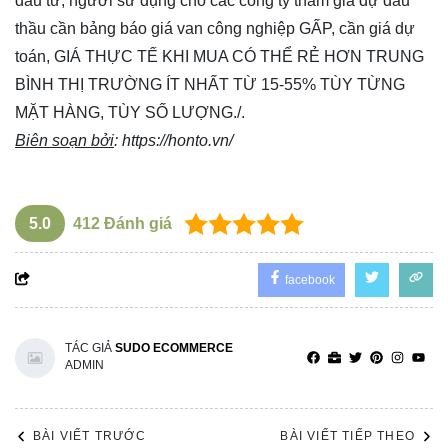
đầu tư, người sử dụng cho các công ty tham gia dự đấu
thầu cần bảng báo giá van công nghiệp GẤP, cần giá dự
toán, GIÁ THỰC TẾ KHI MUA CÓ THỂ RẺ HƠN TRUNG
BÌNH THỊ TRƯỜNG ÍT NHẤT TỪ 15-55% TÙY TỪNG
MẶT HÀNG, TÙY SỐ LƯỢNG./.
Biên soạn bởi
:
https://honto.vn/
5.0
412
Đánh giá
facebook
TÁC GIẢ
SUDO ECOMMERCE
ADMIN
BÀI VIẾT TRƯỚC
BÀI VIẾT TIẾP THEO