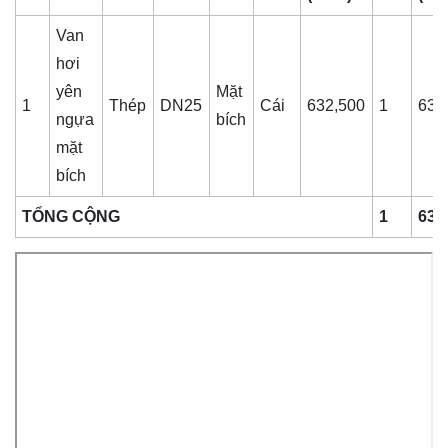
Van
hơi
yên
Mặt
1
Thép
DN25
Cái
632,500
1
632
ngựa
bích
mặt
bích
TỔNG CỘNG
1
632