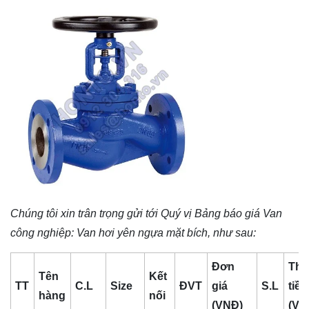
Chúng tôi xin trân trọng gửi tới Quý vị Bảng báo giá
Van
công nghiệp
: Van hơi yên ngựa mặt bích, như sau:
Đơn
Thà
Tên
Kết
TT
C.L
Size
ĐVT
giá
S.L
tiền
hàng
nối
(VNĐ)
(VN