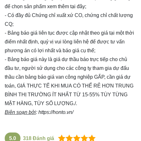
để chọn sản phẩm xem thêm
tại đây
;
- Có đầy đủ Chứng chỉ xuất xứ CO, chứng chỉ chất lượng
CQ;
- Bảng báo giá liên tục được cập nhật theo giá tại một thời
điểm nhất định, quý vị vui lòng
liên hệ
để được tư vấn
phương án có lợi nhất và báo giá cụ thể;
- Bảng báo giá này là giá dự thầu báo trực tiếp cho chủ
đầu tư, người sử dụng cho các công ty tham gia dự đấu
thầu cần bảng báo giá van công nghiệp GẤP, cần giá dự
toán, GIÁ THỰC TẾ KHI MUA CÓ THỂ RẺ HƠN TRUNG
BÌNH THỊ TRƯỜNG ÍT NHẤT TỪ 15-55% TÙY TỪNG
MẶT HÀNG, TÙY SỐ LƯỢNG./.
Biên soạn bởi
:
https://honto.vn/
5.0
318
Đánh giá