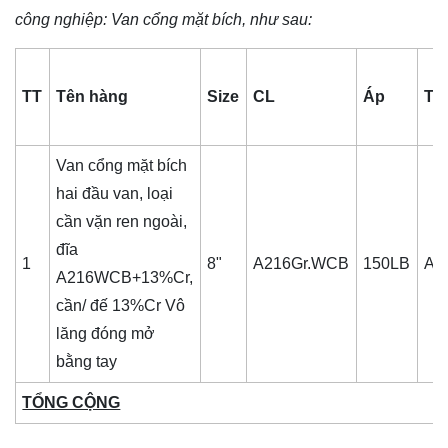
công nghiệp
: Van cổng mặt bích, như sau:
TT
Tên hàng
Size
CL
Áp
TC
Van cổng mặt bích
hai đầu van, loại
cần vặn ren ngoài,
đĩa
1
8"
A216Gr.WCB
150LB
AN
A216WCB+13%Cr,
cần/ đế 13%Cr Vô
lăng đóng mở
bằng tay
TỔNG CỘNG