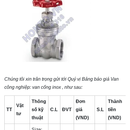
Chúng tôi xin trân trọng gửi tới Quý vị Bảng báo giá
Van
công nghiệp
: van cổng inox , như sau:
Thông
Đơn
Thành
Vật
TT
số kỹ
C.L
ĐVT
giá
S.L
tiền
tư
thuật
(VND)
(VND)
Size: