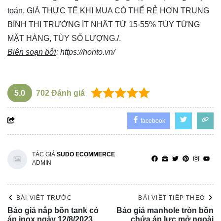
toán, GIÁ THỰC TẾ KHI MUA CÓ THỂ RẺ HƠN TRUNG
BÌNH THỊ TRƯỜNG ÍT NHẤT TỪ 15-55% TÙY TỪNG
MẶT HÀNG, TÙY SỐ LƯỢNG./.
Biên soạn bởi
:
https://honto.vn/
5.0
702
Đánh giá
facebook
TÁC GIẢ
SUDO ECOMMERCE
ADMIN
BÀI VIẾT TRƯỚC
BÀI VIẾT TIẾP THEO
Báo giá nắp bồn tank có
Báo giá manhole tròn bồn
áp inox ngày 12/8/2023
chứa áp lực mở ngoài