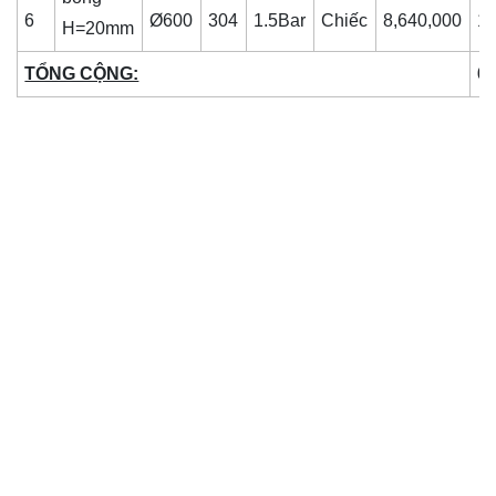
6
Ø600
304
1.5Bar
Chiếc
8,640,000
1
H=20mm
TỔNG CỘNG:
6