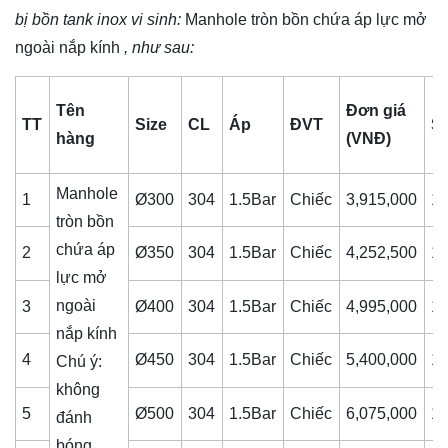
bị bồn tank inox vi sinh
:
Manhole tròn bồn chứa áp lực mở
ngoài nắp kính
, như sau:
Tên
Đơn giá
TT
Size
CL
Áp
ĐVT
S
hàng
(VNĐ)
Manhole
1
Ø300
304
1.5Bar
Chiếc
3,915,000
1
tròn bồn
chứa áp
2
Ø350
304
1.5Bar
Chiếc
4,252,500
1
lực mở
ngoài
3
Ø400
304
1.5Bar
Chiếc
4,995,000
1
nắp kính
4
Ø450
304
1.5Bar
Chiếc
5,400,000
1
Chú ý:
không
5
Ø500
304
1.5Bar
Chiếc
6,075,000
1
đánh
bóng