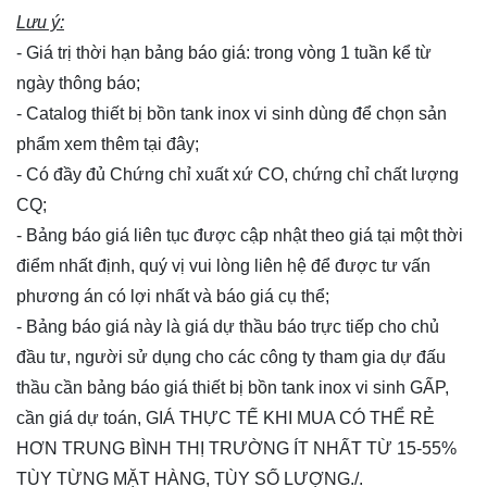
Lưu ý:
- Giá trị thời hạn bảng báo giá: trong vòng 1 tuần kể từ
ngày thông báo;
- Catalog thiết bị bồn tank inox vi sinh dùng để chọn sản
phẩm xem thêm
tại đây
;
- Có đầy đủ Chứng chỉ xuất xứ CO, chứng chỉ chất lượng
CQ;
- Bảng báo giá liên tục được cập nhật theo giá tại một thời
điểm nhất định, quý vị vui lòng
liên hệ
để được tư vấn
phương án có lợi nhất và báo giá cụ thể;
- Bảng báo giá này là giá dự thầu báo trực tiếp cho chủ
đầu tư, người sử dụng cho các công ty tham gia dự đấu
thầu cần bảng báo giá thiết bị bồn tank inox vi sinh GẤP,
cần giá dự toán, GIÁ THỰC TẾ KHI MUA CÓ THỂ RẺ
HƠN TRUNG BÌNH THỊ TRƯỜNG ÍT NHẤT TỪ 15-55%
TÙY TỪNG MẶT HÀNG, TÙY SỐ LƯỢNG./.