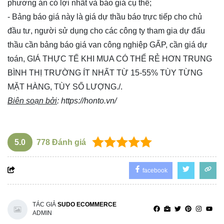
phương án có lợi nhất và báo giá cụ thể;
- Bảng báo giá này là giá dự thầu báo trực tiếp cho chủ
đầu tư, người sử dụng cho các công ty tham gia dự đấu
thầu cần bảng báo giá van công nghiệp GẤP, cần giá dự
toán, GIÁ THỰC TẾ KHI MUA CÓ THỂ RẺ HƠN TRUNG
BÌNH THỊ TRƯỜNG ÍT NHẤT TỪ 15-55% TÙY TỪNG
MẶT HÀNG, TÙY SỐ LƯỢNG./.
Biên soạn bởi
:
https://honto.vn/
5.0
778
Đánh giá
facebook
TÁC GIẢ
SUDO ECOMMERCE
ADMIN