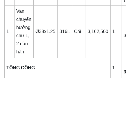
Van
chuyển
hướng
1
Ø38x1.25
316L
Cái
3,162,500
1
chữ L,
3,
2 đầu
hàn
TỔNG CỘNG:
1
3,