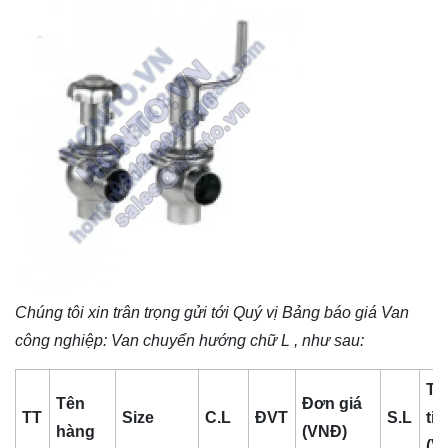
Chúng tôi xin trân trọng gửi tới Quý vị Bảng báo giá
Van
công nghiệp
: Van chuyển hướng chữ L , như sau:
Th
Tên
Đơn giá
TT
Size
C.L
ĐVT
S.L
tiề
hàng
(VNĐ)
(V