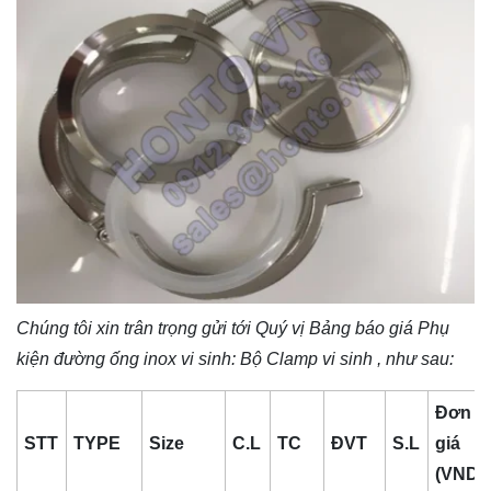
Chúng tôi xin trân trọng gửi tới Quý vị Bảng báo giá
Phụ
kiện đường ống inox vi sinh
: Bộ Clamp vi sinh , như sau:
Đơn
STT
TYPE
Size
C.L
TC
ĐVT
S.L
giá
(VND)