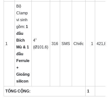
Bộ
Clamp
vi sinh
gồm:
1
đầu
Bích
4"
1
316
SMS
Chiếc
1
421,87
Mù & 1
(Ø101.6)
đầu
Ferrule
+
Gioăng
silicon
TỔNG CỘNG:
1