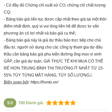
- Có đầy đủ Chứng chỉ xuất xứ CO, chứng chỉ chất lượng
CQ;
- Bảng báo giá liên tục được cập nhật theo giá tại một thời
điểm nhất định, quý vị vui lòng
liên hệ
để được tư vấn
phương án có lợi nhất và báo giá cụ thể;
- Bảng báo giá này là giá dự thầu báo trực tiếp cho chủ
đầu tư, người sử dụng cho các công ty tham gia dự đấu
thầu cần bảng báo giá phụ kiện đường ống inox vi sinh
GẤP, cần giá dự toán, GIÁ THỰC TẾ KHI MUA CÓ THỂ
RẺ HƠN TRUNG BÌNH THỊ TRƯỜNG ÍT NHẤT TỪ 15-
55% TÙY TỪNG MẶT HÀNG, TÙY SỐ LƯỢNG./.
Biên soạn bởi
:
https://honto.vn/
5.0
780
Đánh giá