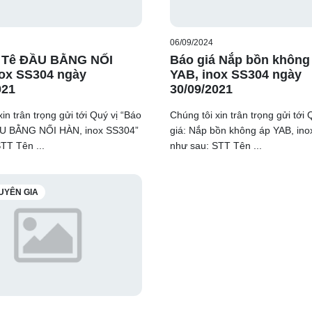
06/09/2024
á Tê ĐẦU BẰNG NỐI
Báo giá Nắp bồn không
ox SS304 ngày
YAB, inox SS304 ngày
021
30/09/2021
in trân trọng gửi tới Quý vị “Báo
Chúng tôi xin trân trọng gửi tới 
ẦU BẰNG NỐI HÀN, inox SS304”
giá: Nắp bồn không áp YAB, in
TT Tên ...
như sau: STT Tên ...
UYÊN GIA