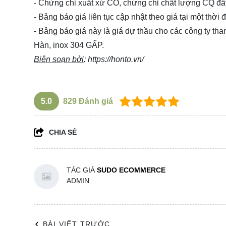
- Chứng chỉ xuất xứ CO, chứng chỉ chất lượng CQ đầ
- Bảng báo giá liên tục cập nhật theo giá tại một thời 
- Bảng báo giá này là giá dự thầu cho các công ty t
Hàn, inox 304 GẤP.
Biên soạn bởi
:
https://honto.vn/
5.0
829
Đánh giá
CHIA SẺ
TÁC GIẢ
SUDO ECOMMERCE
ADMIN
BÀI VIẾT TRƯỚC