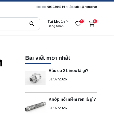
Hotline:
0912304316
hoặc
sales@honto.vn
Tài khoản
0
0
Đăng Nhập
Bài viết mới nhất
h
Rắc co 21 inox là gì?
31/07/2026
Khớp nối mềm ren là gì?
31/07/2026