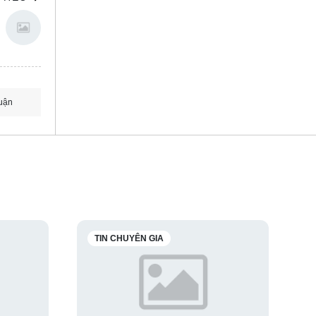
uận
TIN CHUYÊN GIA