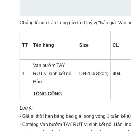
Chúng tôi xin trân trọng gửi tới Quý vị “Báo giá: Van
TT
Tên hàng
Size
CL
Van bướm TAY
1
RÚT vi sinh kết nối
DN200(Ø204)
304
Hàn
TỔNG CỘNG:
Lưu ý:
- Giá trị thời hạn bảng báo giá: trong vòng 1 tuần kể 
- Catalog Van bướm TAY RÚT vi sinh kết nối Hàn, i