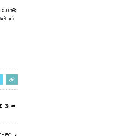
 cụ thể;
kết nối
 THEO