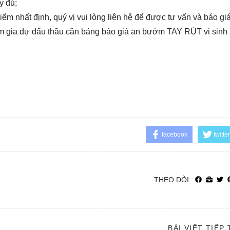
y đủ;
điểm nhất định, quý vị vui lòng
liên hệ
để được tư vấn và báo giá
ham gia dự đấu thầu cần bảng báo giá an bướm TAY RÚT vi sinh 
facebook
twitter
THEO DÕI:
BÀI VIẾT TIẾP