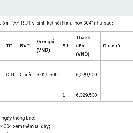
 bướm TAY RÚT vi sinh kết nối Hàn, inox 304” như sau:
Thành
Đơn giá
TC
ĐVT
S.L
tiền
Ghi chú
(VNĐ)
(VNĐ)
DIN
Chiếc
6,029,500
1
6,029,500
1
6,029,500
từ ngày thông báo;
nox 304 xem thêm
tại đây
;