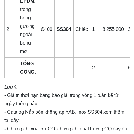
EPDM
,
trong
bóng
gương
2
Ø400
SS304
Chiếc
1
3,255,000
3,
ngoài
bóng
mờ
TỔNG
2
6,
CỘNG:
Lưu ý:
- Giá trị thời hạn bảng báo giá: trong vòng 1 tuần kể từ
ngày thông báo;
- Catalog Nắp bồn không áp YAB, inox SS304 xem thêm
tại đây
;
- Chứng chỉ xuất xứ CO, chứng chỉ chất lượng CQ đầy đủ;