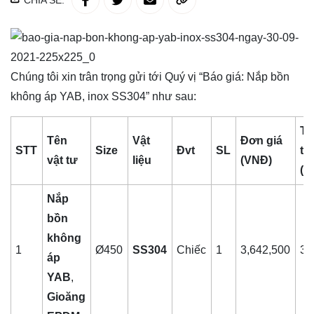
CHIA SẺ:
Chúng tôi xin trân trọng gửi tới Quý vị “Báo giá: Nắp bồn
không áp YAB, inox SS304” như sau:
Th
Tên
Vật
Đơn giá
STT
Size
Đvt
SL
ti
vật tư
liệu
(VNĐ)
(V
Nắp
bồn
không
1
Ø450
SS304
Chiếc
1
3,642,500
3,
áp
YAB
,
Gioăng