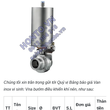
Chúng tôi xin trân trọng gửi tới Quý vị Bảng báo giá
Van
inox vi sinh
: Vna bướm điều khiển khí nén, như sau:
Thành
Tên
Đơn giá
TT
Size
Ø
ĐVT
S.L
tiền