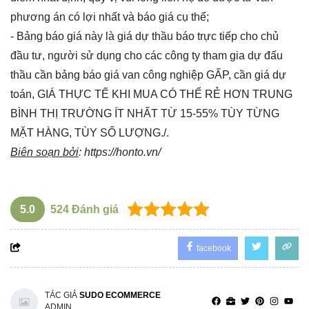
phương án có lợi nhất và báo giá cụ thể;
- Bảng báo giá này là giá dự thầu báo trực tiếp cho chủ
đầu tư, người sử dụng cho các công ty tham gia dự đấu
thầu cần bảng báo giá van công nghiệp GẤP, cần giá dự
toán, GIÁ THỰC TẾ KHI MUA CÓ THỂ RẺ HƠN TRUNG
BÌNH THỊ TRƯỜNG ÍT NHẤT TỪ 15-55% TÙY TỪNG
MẶT HÀNG, TÙY SỐ LƯỢNG./.
Biên soạn bởi
:
https://honto.vn/
5.0
524
Đánh giá
facebook
TÁC GIẢ
SUDO ECOMMERCE
ADMIN