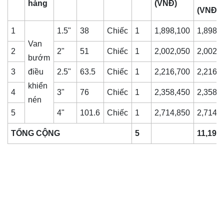
hàng
(VNĐ)
(VNĐ)
1
1.5"
38
Chiếc
1
1,898,100
1,898,
Van
2
2"
51
Chiếc
1
2,002,050
2,002,
bướm
3
điều
2.5"
63.5
Chiếc
1
2,216,700
2,216,
khiển
4
3"
76
Chiếc
1
2,358,450
2,358,
nén
5
4"
101.6
Chiếc
1
2,714,850
2,714,
TỔNG CỘNG
5
11,190