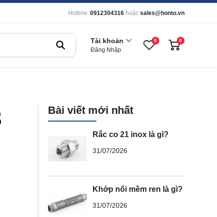
Hotline:
0912304316
hoặc
sales@honto.vn
Tài khoản
0
0
Đăng Nhập
Bài viết mới nhất
3
Rắc co 21 inox là gì?
31/07/2026
Khớp nối mềm ren là gì?
31/07/2026