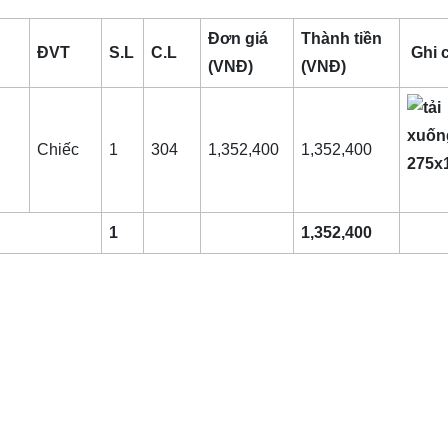
Đơn giá
Thành tiền
ĐVT
S.L
C.L
Ghi 
(VNĐ)
(VNĐ)
Chiếc
1
304
1,352,400
1,352,400
1
1,352,400