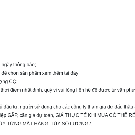
từ ngày thông báo;
ng để chọn sản phẩm xem thêm
tại đây
;
ượng CQ;
 thời điểm nhất định, quý vị vui lòng
liên hệ
để được tư vấn ph
chủ đầu tư, người sử dụng cho các công ty tham gia dự đấu thầu
nghiệp GẤP, cần giá dự toán, GIÁ THỰC TẾ KHI MUA CÓ THỂ 
ÙY TỪNG MẶT HÀNG, TÙY SỐ LƯỢNG./.