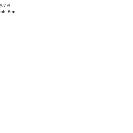
Quý vị
sinh :Bơm