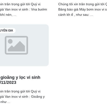
in trân trọng gửi tới Quý vị
Chúng tôi xin trân trọng gửi tới 
iá Van inox vi sinh : Vna bướm
Bảng báo giá Máy bơm inox vi 
khí nén, ...
cánh kh ế , như sau: ...
UYÊN GIA
gioăng y lọc vi sinh
/11/2023
in trân trọng gửi tới Quý vị
iá Van inox vi sinh : Gioăng y
 như ...