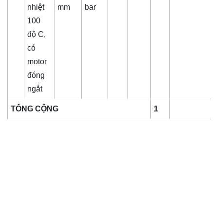
nhiệt
mm
bar
100
độ C,
có
motor
đóng
ngắt
TỔNG CỘNG
1