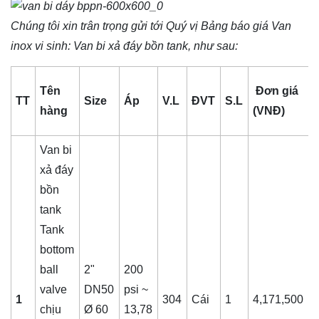
Chúng tôi xin trân trọng gửi tới Quý vị Bảng báo giá
Van
inox vi sinh
: Van bi xả đáy bồn tank, như sau:
Tên
Đơn giá
TT
Size
Áp
V.L
ĐVT
S.L
t
hàng
(VNĐ)
Van bi
xả đáy
bồn
tank
Tank
bottom
ball
2"
200
valve
DN50
psi ~
1
304
Cái
1
4,171,500
chịu
Ø 60
13,78