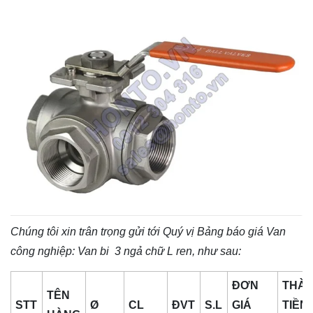
Chúng tôi xin trân trọng gửi tới Quý vị Bảng báo giá
Van
công nghiệp
: Van bi 3
ngả chữ
L ren, như sau:
ĐƠN
THÀ
TÊN
STT
Ø
CL
ĐVT
S.L
GIÁ
TIỀN