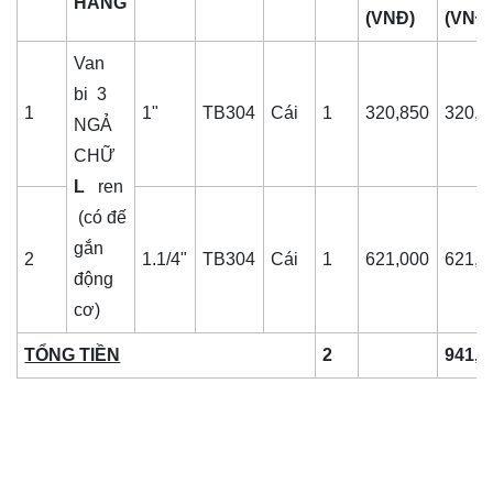
HÀNG
(VNĐ)
(VNĐ
Van
bi 3
1
1"
TB304
Cái
1
320,850
320,8
NGẢ
CHỮ
L
ren
(có đế
gắn
2
1.1/4"
TB304
Cái
1
621,000
621,0
động
cơ)
TỔNG TIỀN
2
941,8