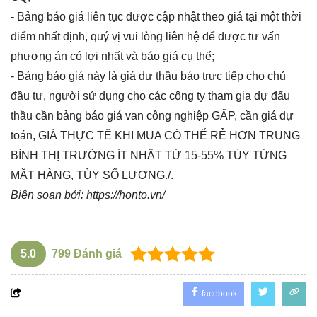
- Bảng báo giá liên tục được cập nhật theo giá tại một thời
điểm nhất định, quý vị vui lòng
liên hệ
để được tư vấn
phương án có lợi nhất và báo giá cụ thể;
- Bảng báo giá này là giá dự thầu báo trực tiếp cho chủ
đầu tư, người sử dụng cho các công ty tham gia dự đấu
thầu cần bảng báo giá van công nghiệp GẤP, cần giá dự
toán, GIÁ THỰC TẾ KHI MUA CÓ THỂ RẺ HƠN TRUNG
BÌNH THỊ TRƯỜNG ÍT NHẤT TỪ 15-55% TÙY TỪNG
MẶT HÀNG, TÙY SỐ LƯỢNG./.
Biên soạn bởi
:
https://honto.vn/
5.0
799
Đánh giá
facebook