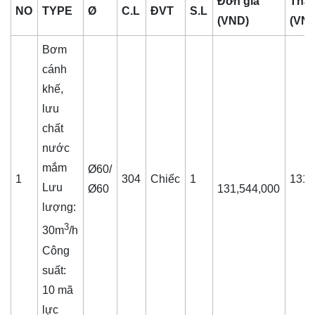
Đơn giá
Thàn
NO
TYPE
Ø
C.L
ĐVT
S.L
(VND)
(VN
Bơm
cánh
khế,
lưu
chất
nước
mắm
Ø60/
1
304
Chiếc
1
131,
Lưu
Ø60
131,544,000
lượng:
3
30m
/h
Công
suất:
10 mã
lực