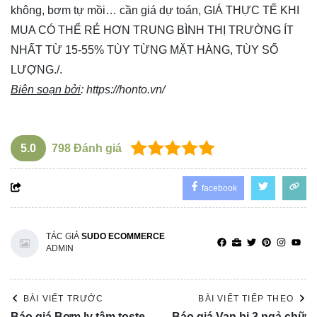
không, bơm tự mồi… cần giá dự toán, GIÁ THỰC TẾ KHI
MUA CÓ THỂ RẺ HƠN TRUNG BÌNH THỊ TRƯỜNG ÍT
NHẤT TỪ 15-55% TÙY TỪNG MẶT HÀNG, TÙY SỐ
LƯỢNG./.
Biên soạn bởi
:
https://honto.vn/
5.0
798
Đánh giá
facebook
TÁC GIẢ
SUDO ECOMMERCE
ADMIN
BÀI VIẾT TRƯỚC
BÀI VIẾT TIẾP THEO
Báo giá Bơm ly tâm toste
Báo giá Van bi 3 ngả chữ