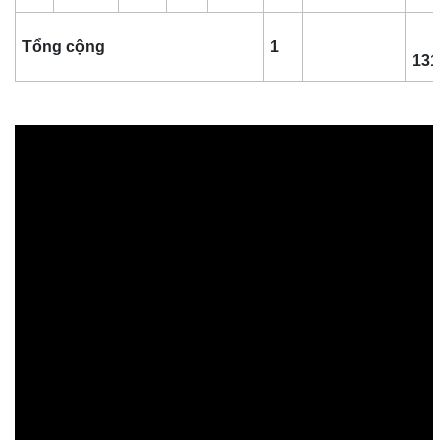
Tổng cộng
1
131,