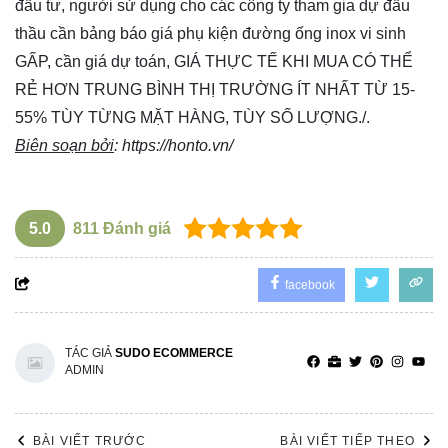
đầu tư, người sử dụng cho các công ty tham gia dự đấu
thầu cần bảng báo giá phụ kiện đường ống inox vi sinh
GẤP, cần giá dự toán, GIÁ THỰC TẾ KHI MUA CÓ THỂ
RẺ HƠN TRUNG BÌNH THỊ TRƯỜNG ÍT NHẤT TỪ 15-
55% TÙY TỪNG MẶT HÀNG, TÙY SỐ LƯỢNG./.
Biên soạn bởi
:
https://honto.vn/
5.0
811
Đánh giá
facebook
TÁC GIẢ
SUDO ECOMMERCE
ADMIN
BÀI VIẾT TRƯỚC
BÀI VIẾT TIẾP THEO