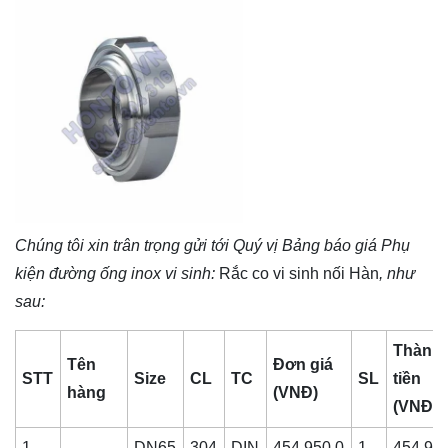
Chúng tôi xin trân trọng gửi tới Quý vị Bảng báo giá
Phụ
kiện đường ống inox vi sinh
:
Rắc co vi sinh nối Hàn
, như
sau:
Thành
Tên
Đơn giá
STT
Size
CL
TC
SL
tiền
hàng
(VNĐ)
(VNĐ)
1
DN65
304
DIN
454,950.0
1
454,95