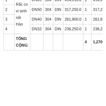
Rắc co
2
DN50
304
DIN
317,250.0
1
317,25
vi sinh
nối
3
DN40
304
DIN
261,900.0
1
261,90
Hàn
4
DN32
304
DIN
236,250.0
1
236,25
TỔNG
4
1,270,
CỘNG: