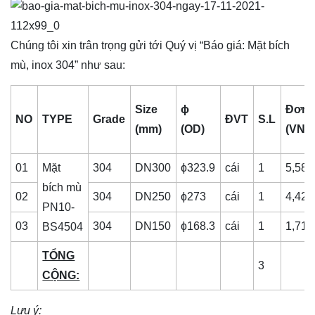
Chúng tôi xin trân trọng gửi tới Quý vị “Báo giá: Mặt bích
mù, inox 304” như sau:
Size
ɸ
Đơn 
NO
TYPE
Grade
ĐVT
S.L
(mm)
(OD)
(VNĐ
01
Mặt
304
DN300
ɸ323.9
cái
1
5,580
bích mù
02
304
DN250
ɸ273
cái
1
4,427
PN10-
03
304
DN150
ɸ168.3
cái
1
1,711
BS4504
TỔNG
3
CỘNG:
Lưu ý: