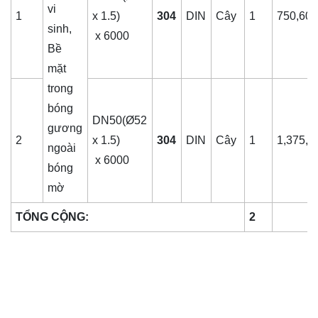
vi
1
x 1.5)
304
DIN
Cây
1
750,60
sinh,
x 6000
Bề
mặt
trong
bóng
DN50(Ø52
gương
2
x 1.5)
304
DIN
Cây
1
1,375,6
ngoài
x 6000
bóng
mờ
TỔNG CỘNG:
2