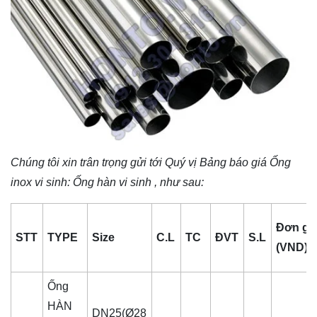
Chúng tôi xin trân trọng gửi tới Quý vị Bảng báo giá
Ống
inox vi sinh
: Ống hàn vi sinh , như sau:
Đơn gi
STT
TYPE
Size
C.L
TC
ĐVT
S.L
(VND)
Ống
HÀN
DN25(Ø28