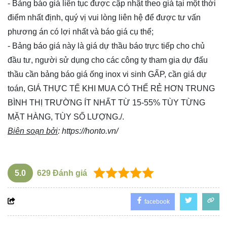
- Bảng báo giá liên tục được cập nhật theo giá tại một thời
điểm nhất định, quý vị vui lòng
liên hệ
để được tư vấn
phương án có lợi nhất và báo giá cụ thể;
- Bảng báo giá này là giá dự thầu báo trực tiếp cho chủ
đầu tư, người sử dụng cho các công ty tham gia dự đấu
thầu cần bảng báo giá ống inox vi sinh GẤP, cần giá dự
toán, GIÁ THỰC TẾ KHI MUA CÓ THỂ RẺ HƠN TRUNG
BÌNH THỊ TRƯỜNG ÍT NHẤT TỪ 15-55% TÙY TỪNG
MẶT HÀNG, TÙY SỐ LƯỢNG./.
Biên soạn bởi
:
https://honto.vn/
5.0
629
Đánh giá
facebook