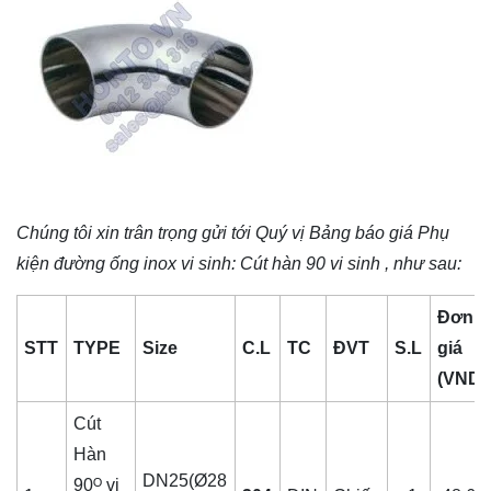
Chúng tôi xin trân trọng gửi tới Quý vị Bảng báo giá
Phụ
kiện đường ống inox vi sinh
: Cút hàn 90 vi sinh , như sau:
Đơn
STT
TYPE
Size
C.L
TC
ĐVT
S.L
giá
(VND)
Cút
Hàn
DN25(Ø28
90ᴼ vi