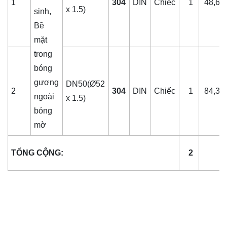
1
304
DIN
Chiếc
1
48,60
x 1.5)
sinh,
Bề
mặt
trong
bóng
gương
DN50(Ø52
2
304
DIN
Chiếc
1
84,37
ngoài
x 1.5)
bóng
mờ
TỔNG CỘNG:
2