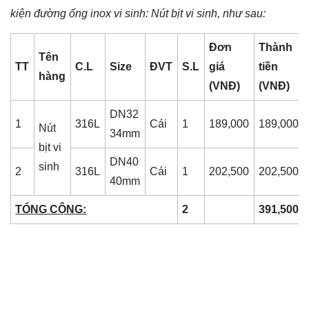
kiện đường ống inox vi sinh
: Nút bịt vi sinh, như sau:
Đơn
Thành
Tên
TT
C.L
Size
ĐVT
S.L
giá
tiền
hàng
(VNĐ)
(VNĐ)
DN32
1
316L
Cái
1
189,000
189,000
Nút
34mm
bịt vi
DN40
sinh
2
316L
Cái
1
202,500
202,500
40mm
TỔNG CỘNG:
2
391,500