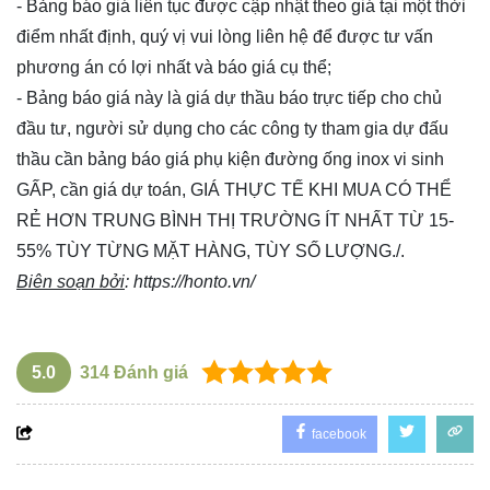
- Bảng báo giá liên tục được cập nhật theo giá tại một thời
điểm nhất định, quý vị vui lòng
liên hệ
để được tư vấn
phương án có lợi nhất và báo giá cụ thể;
- Bảng báo giá này là giá dự thầu báo trực tiếp cho chủ
đầu tư, người sử dụng cho các công ty tham gia dự đấu
thầu cần bảng báo giá phụ kiện đường ống inox vi sinh
GẤP, cần giá dự toán, GIÁ THỰC TẾ KHI MUA CÓ THỂ
RẺ HƠN TRUNG BÌNH THỊ TRƯỜNG ÍT NHẤT TỪ 15-
55% TÙY TỪNG MẶT HÀNG, TÙY SỐ LƯỢNG./.
Biên soạn bởi
:
https://honto.vn/
5.0
314
Đánh giá
facebook