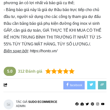
phương án có lợi nhất và báo giá cụ thể;
- Bảng báo giá này là giá dự thầu báo trực tiếp cho chủ
đầu tư, người sử dụng cho các công ty tham gia dự đấu
thầu cần bảng báo giá phụ kiện đường ống inox vi sinh
GẤP, cần giá dự toán, GIÁ THỰC TẾ KHI MUA CÓ THỂ
RẺ HƠN TRUNG BÌNH THỊ TRƯỜNG ÍT NHẤT TỪ 15-
55% TÙY TỪNG MẶT HÀNG, TÙY SỐ LƯỢNG./.
Biên soạn bởi
:
https://honto.vn/
5.0
312
Đánh giá
facebook
TÁC GIẢ
SUDO ECOMMERCE
ADMIN