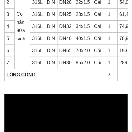
2
316L
DIN
DN20
22x1.5
Cái
1
54,00
Co
3
316L
DIN
DN25
28x1.5
Cái
1
61,42
hàn
4
316L
DIN
DN32
34x1.5
Cái
1
74,92
90 vi
5
316L
DIN
DN40
40x1.5
Cái
1
78,97
sinh
6
316L
DIN
DN65
70x2.0
Cái
1
193,0
7
316L
DIN
DN80
85x2.0
Cái
1
289,5
TỔNG CỘNG:
7