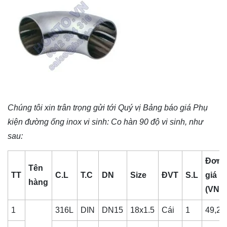
Chúng tôi xin trân trọng gửi tới Quý vị Bảng báo giá
Phụ
kiện đường ống inox vi sinh
: Co hàn 90 độ vi sinh, như
sau:
Đơn
Tên
TT
C.L
T.C
DN
Size
ĐVT
S.L
giá
hàng
(VNĐ
1
316L
DIN
DN15
18x1.5
Cái
1
49,27