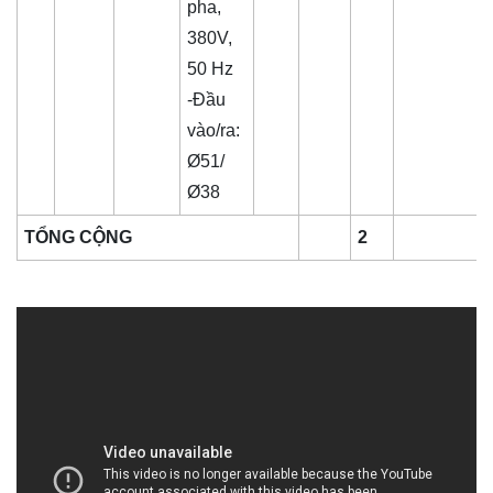
pha,
380V,
50 Hz
-Đầu
vào/ra:
Ø51/
Ø38
TỔNG CỘNG
2