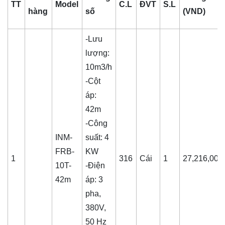
TT
Model
C.L
ĐVT
S.L
hàng
số
(VND)
-Lưu
lượng:
10m3/h
-Cột
áp:
42m
-Công
INM-
suất: 4
FRB-
KW
1
316
Cái
1
27,216,000
10T-
-Điện
42m
áp: 3
pha,
380V,
50 Hz