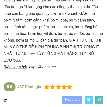
- Bảng báo giá này là giá dự thầu báo trực tiếp cho chủ
đầu tư, người sử dụng cho các công ty tham gia dự đấu
thầu cần bảng báo giá máy bơm inox vi sinh GẤP như
bơm ly tâm, bơm cánh khế, bơm lobe, bơm cánh thùy,
bơm bánh răng thực phẩm, bơm hình sin, bơm đồng hóa,
bơm nhũ hóa, bơm trục vít đơn, bơm trục vít đôi, bơm chân
không, bơm tự mồi… cần giá dự toán, GIÁ THỰC TẾ KHI
MUA CÓ THỂ RẺ HƠN TRUNG BÌNH THỊ TRƯỜNG ÍT
NHẤT TỪ 15-55% TÙY TỪNG MẶT HÀNG, TÙY SỐ
LƯỢNG./.
Biên soạn bởi
:
https://honto.vn/
5.0
437
Đánh giá
facebook