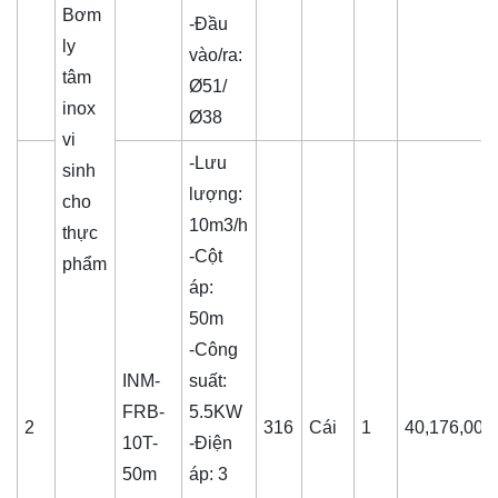
Bơm
-Đầu
ly
vào/ra:
tâm
Ø51/
inox
Ø38
vi
-Lưu
sinh
lượng:
cho
10m3/h
thực
-Cột
phẩm
áp:
50m
-Công
INM-
suất:
FRB-
5.5KW
2
316
Cái
1
40,176,000
10T-
-Điện
50m
áp: 3