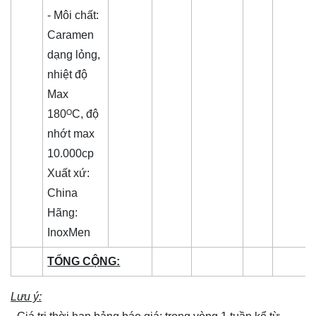
- Môi chất:
Caramen
dạng lỏng,
nhiệt độ
Max
180ᴼC, độ
nhớt max
10.000cp
Xuất xứ:
China
Hãng:
InoxMen
TỔNG CỘNG:
Lưu ý: