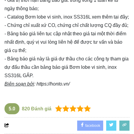
- Giá trị thời hạn bảng báo giá: trong vòng 1 tuần kể từ
ngày thông báo;
- Catalog Bơm lobe vi sinh, inox SS316L xem thêm
tại đây
;
- Chứng chỉ xuất xứ CO, chứng chỉ chất lượng CQ đầy đủ;
- Bảng báo giá liên tục cập nhật theo giá tại một thời điểm
nhất định, quý vị vui lòng
liên hệ
để được tư vấn và báo
giá cụ thể;
- Bảng báo giá này là giá dự thầu cho các công ty tham gia
dự đấu thầu cần bảng báo giá Bơm lobe vi sinh, inox
SS316L GẤP.
Biên soạn bởi
:
https://honto.vn/
5.0
820
Đánh giá
facebook