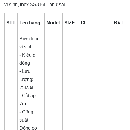
vi sinh, inox SS316L” như sau:
STT
Tên hàng
Model
SIZE
CL
ĐVT
Bơm lobe
vi sinh
- Kiểu di
động
- Lưu
lượng:
25M3/H
- Cột áp:
7m
- Công
suất :
Động cơ