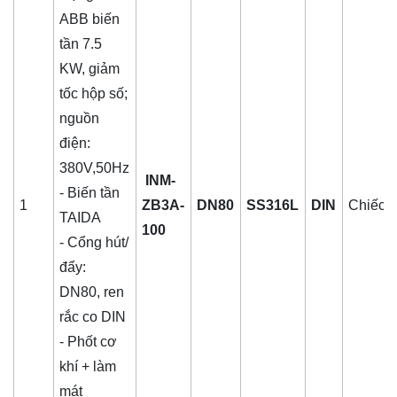
ABB biến
tần 7.5
KW, giảm
tốc hộp số;
nguồn
điện:
380V,50Hz
INM-
- Biến tần
1
ZB3A-
DN80
SS316L
DIN
Chiếc
TAIDA
100
- Cổng hút/
đẩy:
DN80, ren
rắc co DIN
- Phốt cơ
khí + làm
mát