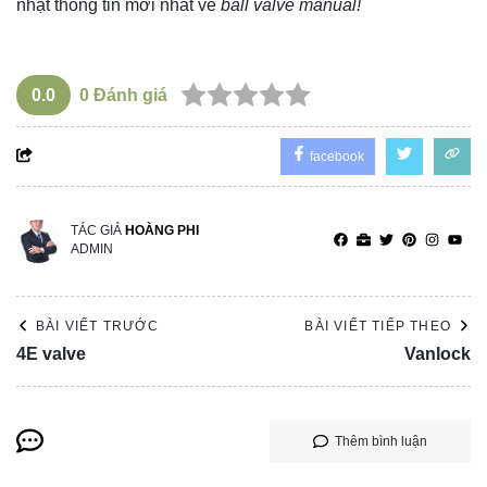
nhật thông tin mới nhất về
ball valve manual!
0.0
0
Đánh giá
facebook
TÁC GIẢ
HOÀNG PHI
ADMIN
BÀI VIẾT TRƯỚC
BÀI VIẾT TIẾP THEO
4E valve
Vanlock
Thêm bình luận