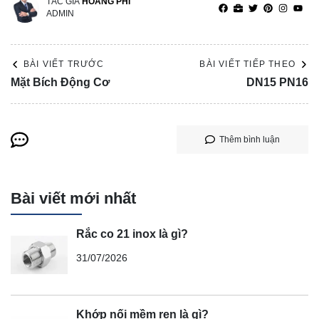
TÁC GIẢ
HOÀNG PHI
ADMIN
BÀI VIẾT TRƯỚC
BÀI VIẾT TIẾP THEO
Mặt Bích Động Cơ
DN15 PN16
Thêm bình luận
Bài viết mới nhất
Rắc co 21 inox là gì?
31/07/2026
Khớp nối mềm ren là gì?