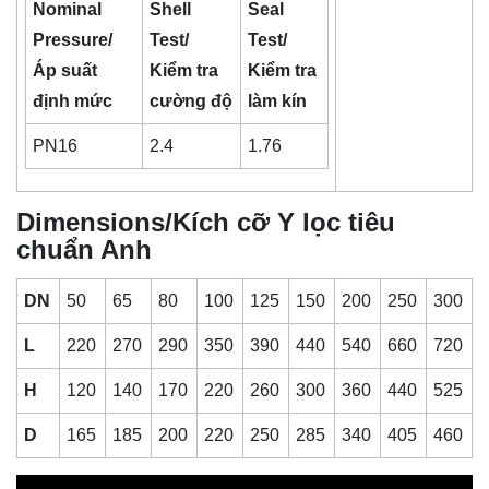
Nominal
Shell
Seal
Pressure/
Test/
Test/
Áp suất
Kiểm tra
Kiểm tra
định mức
cường độ
làm kín
PN16
2.4
1.76
Dimensions/Kích cỡ Y lọc tiêu
chuẩn Anh
DN
50
65
80
100
125
150
200
250
300
L
220
270
290
350
390
440
540
660
720
H
120
140
170
220
260
300
360
440
525
D
165
185
200
220
250
285
340
405
460