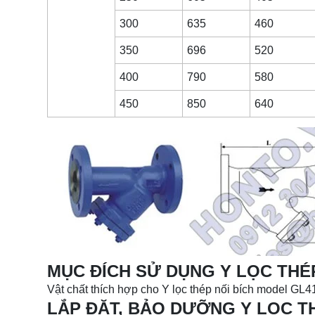
300
635
460
350
696
520
400
790
580
450
850
640
MỤC ĐÍCH SỬ DỤNG Y LỌC THÉ
Vật chất thích hợp cho Y lọc thép nối bích model GL
LẮP ĐẶT, BẢO DƯỠNG Y LỌC T