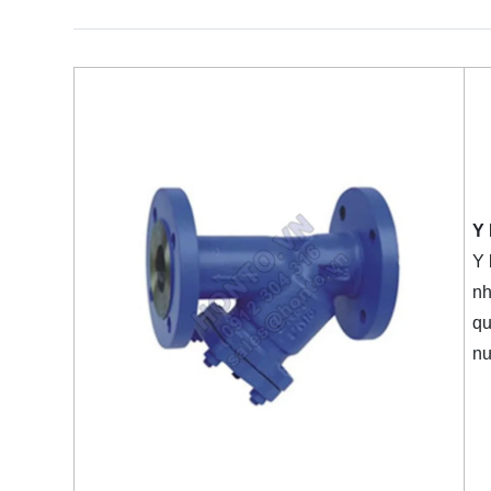
Y
Y 
nh
qu
nư