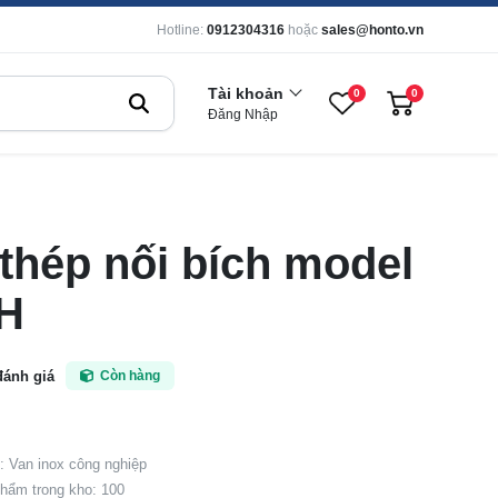
Hotline:
0912304316
hoặc
sales@honto.vn
Tài khoản
0
0
Đăng Nhập
 thép nối bích model
H
đánh giá
Còn hàng
 Van inox công nghiệp
hẩm trong kho: 100