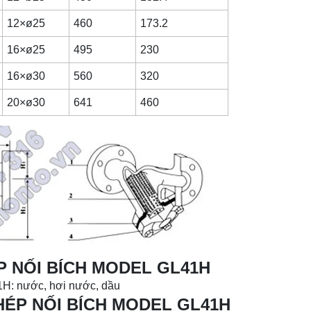
12×ø25
460
173.2
16×ø25
495
230
16×ø30
560
320
20×ø30
641
460
P NỐI BÍCH MODEL GL41H
41H: nước, hơi nước, dầu
HÉP NỐI BÍCH MODEL GL41H