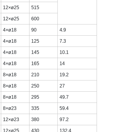
12×ø25
515
12×ø25
600
4×ø18
90
4.9
4×ø18
125
7.3
4×ø18
145
10.1
4×ø18
165
14
8×ø18
210
19.2
8×ø18
250
27
8×ø18
295
49.7
8×ø23
335
59.4
12×ø23
380
97.2
12×ø25
430
132.4