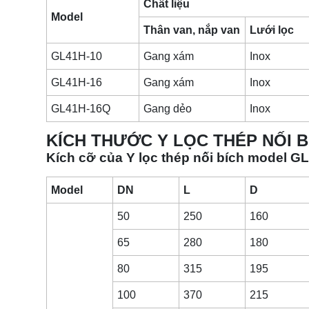
Chất liệu
Model
Thân van, nắp van
Lưới lọc
GL41H-10
Gang xám
Inox
GL41H-16
Gang xám
Inox
GL41H-16Q
Gang dẻo
Inox
KÍCH THƯỚC Y LỌC THÉP NỐI 
Kích cỡ của Y lọc thép nối bích model G
Model
DN
L
D
50
250
160
65
280
180
80
315
195
100
370
215