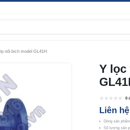
hép nối bích model GL41H
Y lọc
GL41
0 
Liên hệ
Dòng sản phẩm:
Số lượng sản p