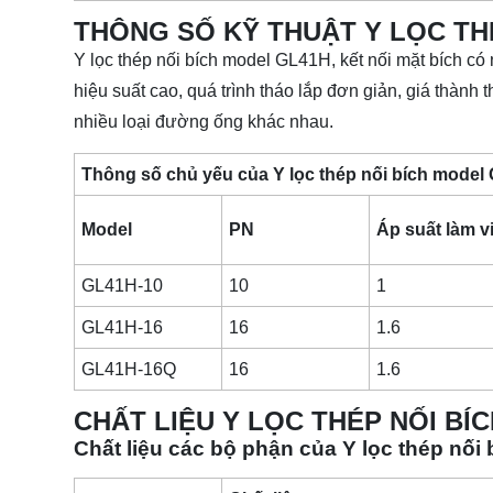
THÔNG SỐ KỸ THUẬT Y LỌC TH
Y lọc thép nối bích model GL41H, kết nối mặt bích có 
hiệu suất cao, quá trình tháo lắp đơn giản, giá thành
nhiều loại đường ống khác nhau.
Thông số chủ yếu của Y lọc thép nối bích mod
Model
PN
Áp suất làm v
GL41H-10
10
1
GL41H-16
16
1.6
GL41H-16Q
16
1.6
CHẤT LIỆU Y LỌC THÉP NỐI BÍ
Chất liệu các bộ phận của Y lọc thép nố