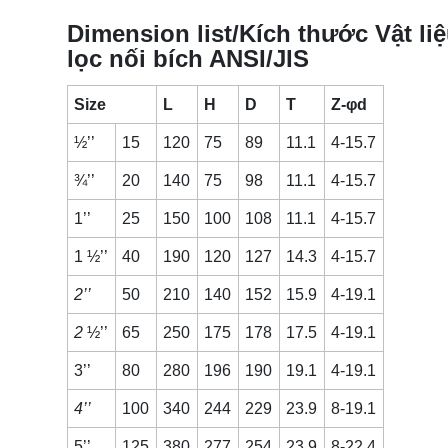
Dimension list/Kích thước Vật li
lọc nối bích ANSI/JIS
Size
L
H
D
T
Z-φd
½’’
15
120
75
89
11.1
4-15.7
¾’’
20
140
75
98
11.1
4-15.7
1’’
25
150
100
108
11.1
4-15.7
1 ½’’
40
190
120
127
14.3
4-15.7
2’’
50
210
140
152
15.9
4-19.1
2
½’’
65
250
175
178
17.5
4-19.1
3’’
80
280
196
190
19.1
4-19.1
4’’
100
340
244
229
23.9
8-19.1
5’’
125
380
277
254
23.9
8-22.4