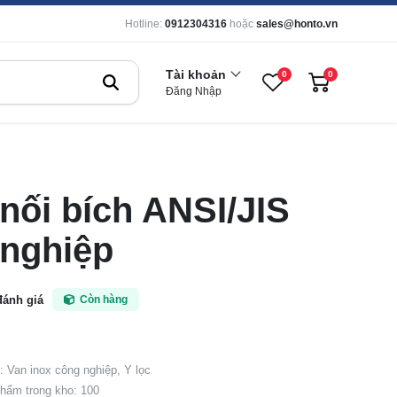
Hotline:
0912304316
hoặc
sales@honto.vn
Tài khoản
0
0
Đăng Nhập
 nối bích ANSI/JIS
 nghiệp
đánh giá
Còn hàng
 Van inox công nghiệp, Y lọc
hẩm trong kho: 100