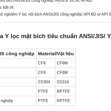
 nối bích ANSI/JIS công nghiệp: ANSI B 16.34, API6D
 bắt vít
hử nghiệm Y lọc nối bích ANSI/JIS công nghiệp: API 6D or API 
ủa Y lọc mặt bích tiêu chuẩn ANSI/JIS/ Y
JIS công nghiệp
Material/Vật liệu
CF8
CF8M
CF8
CF8M
SS304
SS316
PTFE
RPTFE
g nghiệp
PTFE
RPTFE