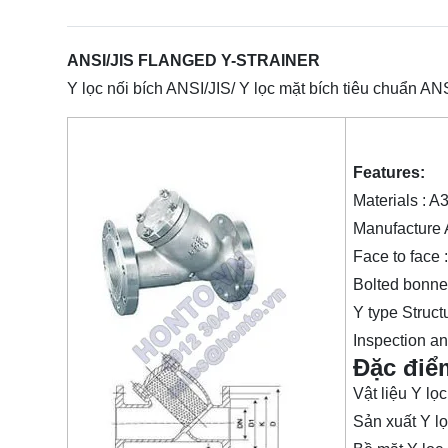
ANSI/JIS FLANGED Y-STRAINER
Y lọc nối bích ANSI/JIS/ Y lọc mặt bích tiêu chuẩn AN
Features:
Materials :
Manufacture 
Face to face
Bolted bonne
Y type Struct
Inspection an
Đặc điể
Vật liệu Y l
Sản xuất Y l