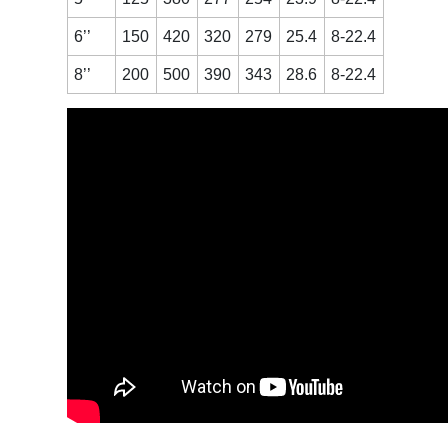
6’’
150
420
320
279
25.4
8-22.4
8’’
200
500
390
343
28.6
8-22.4