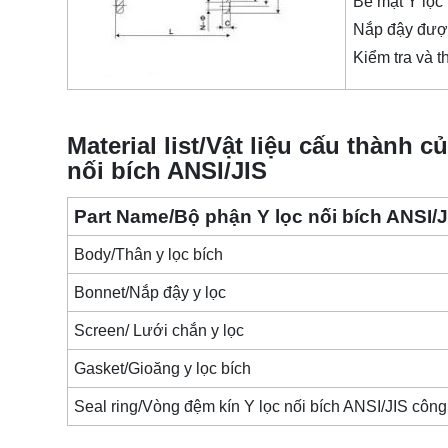
Bề mặt Y lọc
Nắp đậy được
Kiểm tra và t
Material list/Vật liệu cấu thành c
nối bích ANSI/JIS
Part Name/Bộ phận Y lọc nối bích ANSI/
Body/Thân y lọc bích
Bonnet/Nắp đậy y lọc
Screen/ Lưới chắn y lọc
Gasket/Gioăng y lọc bích
Seal ring/Vòng đệm kín Y lọc nối bích ANSI/JIS côn